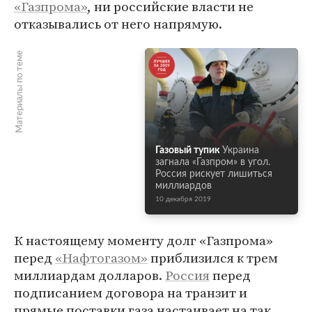
«Газпрома»
, ни российские власти не
отказывались от него напрямую.
Материалы по теме
Газовый тупик
Украина
загнала «Газпром» в угол.
Россия рискует лишиться
миллиардов
10 декабря 2019
К настоящему моменту долг «Газпрома»
перед
«Нафтогазом»
приблизился к трем
миллиардам долларов.
Россия
перед
подписанием договора на транзит и
прямые поставки газа настаивает на так