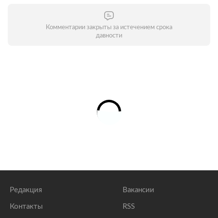
Комментарии закрыты за истечением срока
давности
Редакция
Вакансии
Контакты
RSS