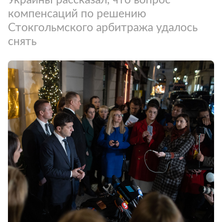
компенсаций по решению
Стокгольмского арбитража удалось
снять