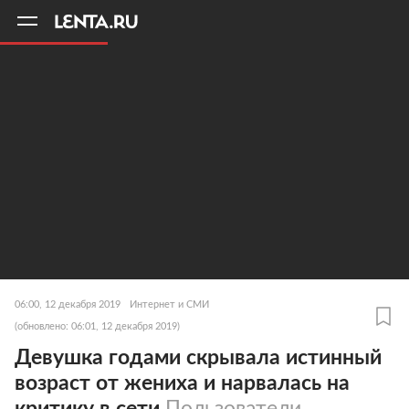
11
A
06:00, 12 декабря 2019
Интернет и СМИ
(обновлено: 06:01, 12 декабря 2019)
Девушка годами скрывала истинный
возраст от жениха и нарвалась на
критику в сети
Пользователи