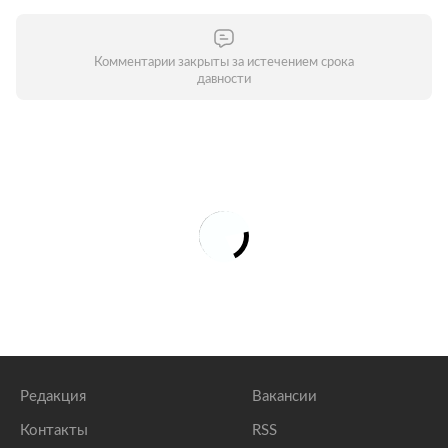
Комментарии закрыты за истечением срока
давности
Редакция
Вакансии
Контакты
RSS