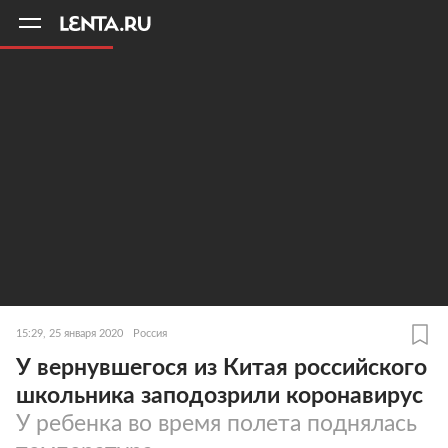
11
A
15:29, 25 января 2020
Россия
У вернувшегося из Китая российского
школьника заподозрили коронавирус
У ребенка во время полета поднялась