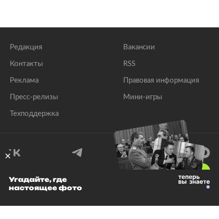
Редакция
Вакансии
Контакты
RSS
Реклама
Правовая информация
Пресс-релизы
Мини-игры
Техподдержка
18
+
Угадайте, где
настоящее фото
© 1999–2026 Все права защищены.
ООО «Лента.Ру»
Лента добра