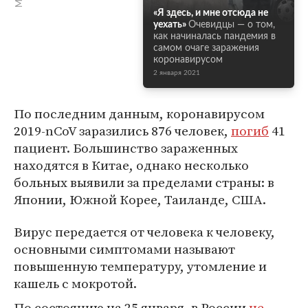
«Я здесь, и мне отсюда не
уехать»
Очевидцы — о том,
как начиналась пандемия в
самом очаге заражения
коронавирусом
2 января 2021
По последним данным, коронавирусом
2019-nCoV заразились 876 человек,
погиб
41
пациент. Большинство зараженных
находятся в Китае, однако несколько
больных выявили за пределами страны: в
Японии, Южной Корее, Таиланде, США.
Вирус передается от человека к человеку,
основными симптомами называют
повышенную температуру, утомление и
кашель с мокротой.
По состоянию на 25 января, в России
не