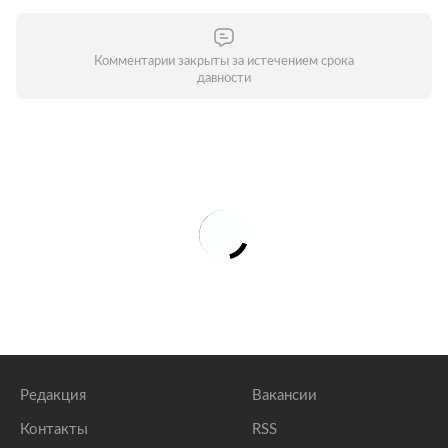
Комментарии закрыты за истечением срока
давности
Редакция
Вакансии
Контакты
RSS