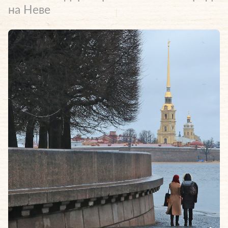
на Неве