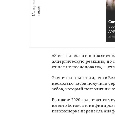
М
а
т
р
и
а
л
ы
п
о
т
е
м
е
е
:
Св
уро
дор
21 ф
«Я связалась со специалистом,
аллергическую реакцию, но с
от нее не последовало», — от
Эксперты отметили, что в В
несколько часов получить с
зубов, который позволит им 
В январе 2020 года врач-само
вместо ботокса и инфициров
пенсионерка перенесла ана