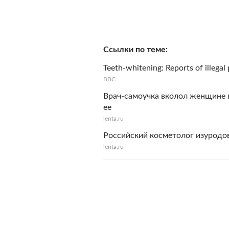
Ссылки по теме
Teeth-whitening: Reports of illega
BBC
Врач-самоучка вколол женщине 
ее
lenta.ru
Российский косметолог изуродов
lenta.ru