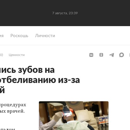
7 августа, 23:39
ия
Роскошь
Личности
0)
Ценности
сь зубов на
отбеливанию из-за
й
процедурах
ых врачей.
рталом