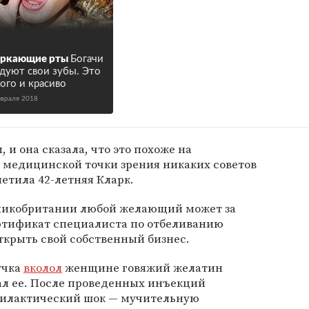
еркающие рты
Богачи
дуют свои зубы. Это
ого и красиво
евраля 2018
 и она сказала, что это похоже на
 медицинской точки зрения никаких советов
метила 42-летняя Кларк.
еликобритании любой желающий может за
ертификат специалиста по отбеливанию
открыть свой собственный бизнес.
учка
вколол
женщине говяжий желатин
ал ее. После проведенных инъекций
филактический шок — мучительную