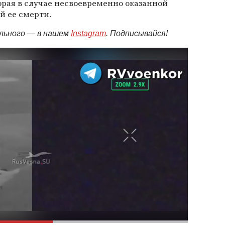
рая в случае несвоевременно оказанной
й ее смерти.
ельного — в нашем
Instagram
. Подписывайся!