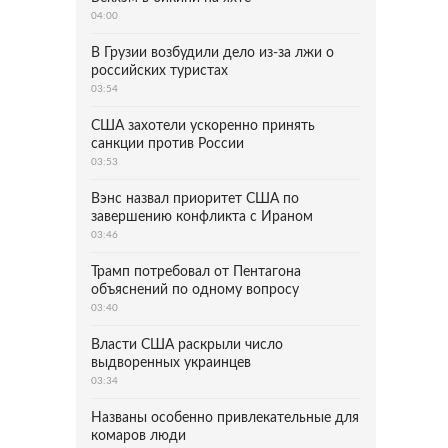
04:00
В Грузии возбудили дело из-за лжи о
российских туристах
03:54
США захотели ускоренно принять
санкции против России
03:53
Вэнс назвал приоритет США по
завершению конфликта с Ираном
03:46
Трамп потребовал от Пентагона
объяснений по одному вопросу
03:40
Власти США раскрыли число
выдворенных украинцев
03:34
Названы особенно привлекательные для
комаров люди