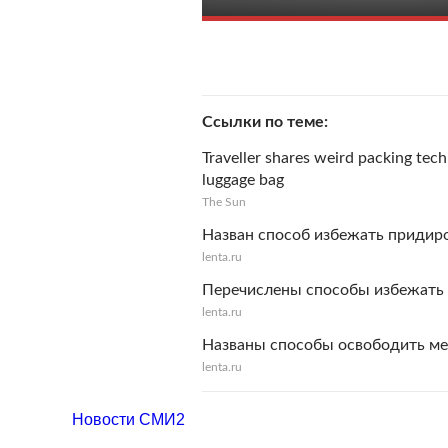
Ссылки по теме
Traveller shares weird packing tech
luggage bag
The Sun
Назван способ избежать придиро
lenta.ru
Перечислены способы избежать 
lenta.ru
Названы способы освободить ме
lenta.ru
Новости СМИ2