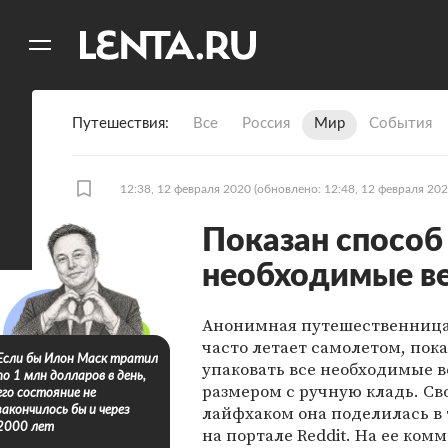
11
A
Путешествия
Все
Россия
Мир
События
12:38, 12 февраля 2020
(обновлено: 12:48, 12 февраля 202
Показан способ
необходимые ве
Анонимная путешественница
часто летает самолетом, пока
Если бы Илон Маск тратил
упаковать все необходимые в
по 1 млн долларов в день,
размером с ручную кладь. С
его состояние не
лайфхаком она поделилась в 
закончилось бы и через
2000 лет
на портале Reddit. На ее ком