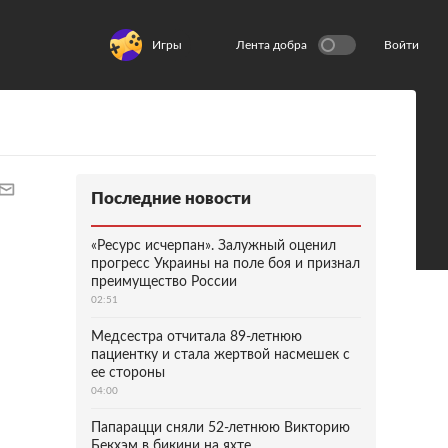
Игры
Лента добра
Войти
Последние новости
«Ресурс исчерпан». Залужный оценил
прогресс Украины на поле боя и признал
преимущество России
02:51
Медсестра отчитала 89-летнюю
пациентку и стала жертвой насмешек с
ее стороны
04:00
Папарацци сняли 52-летнюю Викторию
Бекхэм в бикини на яхте