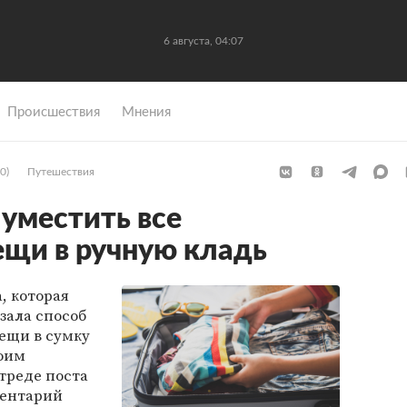
6 августа, 04:07
Происшествия
Мнения
0)
Путешествия
 уместить все
щи в ручную кладь
, которая
зала способ
ещи в сумку
воим
треде поста
ментарий