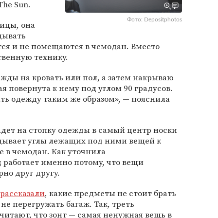
he Sun.
Фото: Depositphotos
ницы, она
дывать
тся и не помещаются в чемодан. Вместо
твенную технику.
жды на кровать или пол, а затем накрываю
я повернута к нему под углом 90 градусов.
ть одежду таким же образом», — пояснила
ладет на стопку одежды в самый центр носки
адывает углы лежащих под ними вещей к
е в чемодан. Как уточнила
 работает именно потому, что вещи
но друг другу.
рассказали
, какие предметы не стоит брать
 не перегружать багаж. Так, треть
читают, что зонт — самая ненужная вещь в