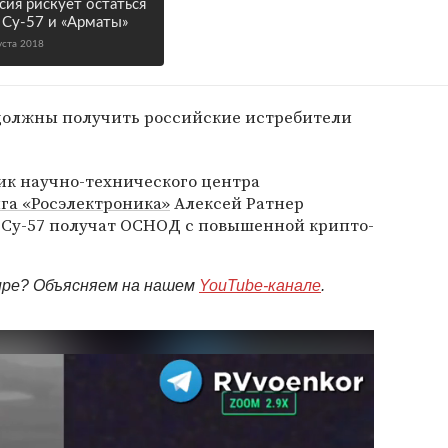
сия рискует остаться
 Су-57 и «Арматы»
уста 2018
должны получить российские истребители
ник научно-технического центра
га «Росэлектроника»
Алексей Ратнер
 Су-57 получат ОСНОД с повышенной крипто-
мире? Объясняем на нашем
YouTube-канале
.