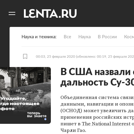
11
A
Наука и техника
Все
Наука
В России
Кос
00:03, 25 февраля 2020
(обновлено: 00:19, 25 февраля 202
В США назвали 
дальность Су-3
Объединенная система связи
Угадайте,
данными, навигации и опозн
где настоящее
фото
(ОСНОД) может увеличить да
применения российских истр
пишет в
The National Interest
о
Чарли Гао.