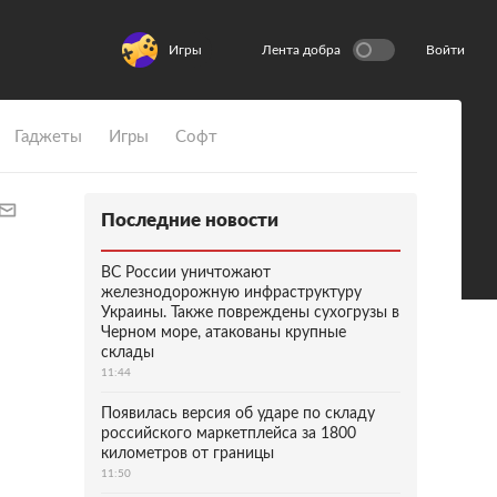
Игры
Лента добра
Войти
Гаджеты
Игры
Софт
Последние новости
ВС России уничтожают
железнодорожную инфраструктуру
Украины. Также повреждены сухогрузы в
Черном море, атакованы крупные
склады
11:44
Появилась версия об ударе по складу
российского маркетплейса за 1800
километров от границы
11:50