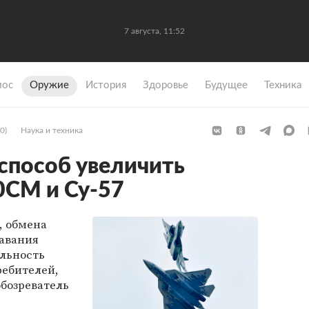
7 августа, 11:52
мос
Оружие
История
Здоровье
Будущее
Техника
0)
Наука и техника
способ увеличить
0СМ и Су-57
, обмена
авания
льность
ебителей,
бозреватель