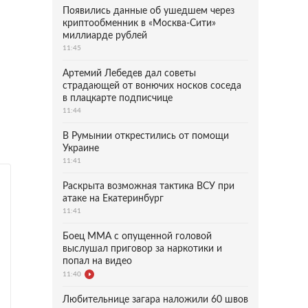
Появились данные об ушедшем через
криптообменник в «Москва-Сити»
миллиарде рублей
11:45
Артемий Лебедев дал советы
страдающей от вонючих носков соседа
в плацкарте подписчице
11:44
В Румынии открестились от помощи
Украине
11:41
Раскрыта возможная тактика ВСУ при
атаке на Екатеринбург
11:41
Боец ММА с опущенной головой
выслушал приговор за наркотики и
попал на видео
11:40
Любительнице загара наложили 60 швов