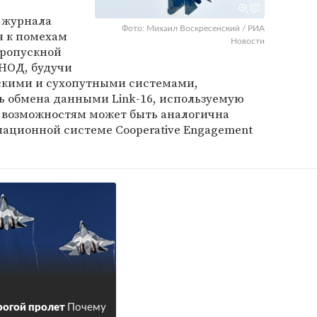
 журнала
Фото: Михаил Воскресенский / РИА
я к помехам
Новости
ропускной
НОД, будучи
скими и сухопутными системами,
ь обмена данными Link-16, используемую
м возможностям может быть аналогична
ационной системе Cooperative Engagement
огой пролет
Почему