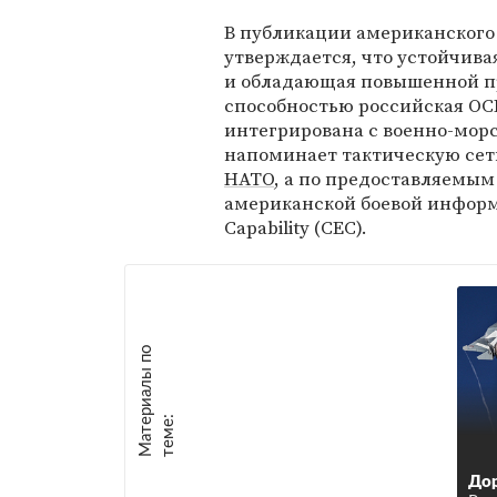
В публикации американского
утверждается, что устойчива
и обладающая повышенной п
способностью российская ОС
интегрирована с военно-мор
напоминает тактическую сет
НАТО
, а по предоставляемы
американской боевой информ
Capability (CEC).
М
а
т
р
и
а
л
ы
п
о
т
е
м
е
е
:
Дор