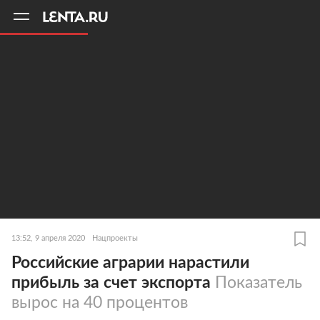
11
A
13:52, 9 апреля 2020
Нацпроекты
Российские аграрии нарастили
прибыль за счет экспорта
Показатель
вырос на 40 процентов