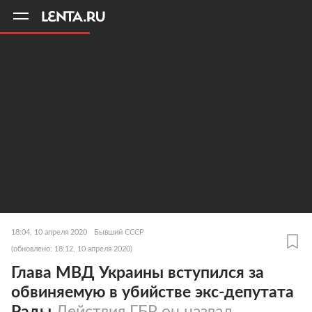
11
A
18:04, 10 апреля 2020
Бывший СССР
(обновлено: 18:12, 10 апреля 2020)
Глава МВД Украины вступился за
обвиняемую в убийстве экс-депутата
Рады
Действия ГБР он назвал