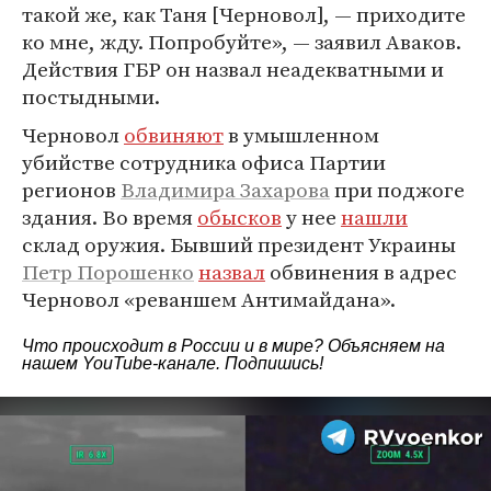
такой же, как Таня [Черновол], — приходите
ко мне, жду. Попробуйте», — заявил Аваков.
Действия ГБР он назвал неадекватными и
постыдными.
Черновол
обвиняют
в умышленном
убийстве сотрудника офиса Партии
регионов
Владимира Захарова
при поджоге
здания. Во время
обысков
у нее
нашли
склад оружия. Бывший президент Украины
Петр Порошенко
назвал
обвинения в адрес
Черновол «реваншем Антимайдана».
Что происходит в России и в мире? Объясняем на
нашем
YouTube-канале
. Подпишись!