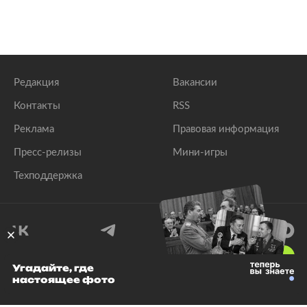
Редакция
Вакансии
Контакты
RSS
Реклама
Правовая информация
Пресс-релизы
Мини-игры
Техподдержка
18
+
Угадайте, где
настоящее фото
© 1999–2026 Все права защищены.
ООО «Лента.Ру»