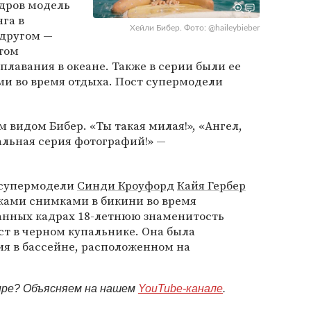
дров модель
га в
Хейли Бибер. Фото: @haileybieber
 другом —
том
плавания в океане. Также в серии были ее
ми во время отдыха. Пост супермодели
видом Бибер. «Ты такая милая!», «Ангел,
альная серия фотографий!» —
 супермодели
Синди Кроуфорд
Кайя Гербер
ами снимками в бикини во время
анных кадрах 18-летнюю знаменитость
ст в черном купальнике. Она была
ия в бассейне, расположенном на
мире? Объясняем на нашем
YouTube-канале
.