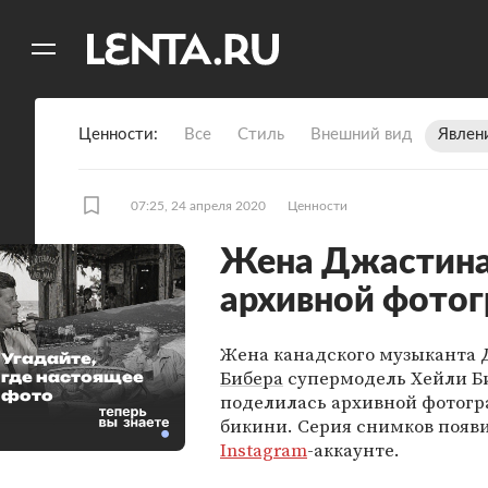
11
A
Ценности
Все
Стиль
Внешний вид
Явлен
07:25, 24 апреля 2020
Ценности
Жена Джастина
архивной фотог
Жена канадского музыканта
Угадайте,
Бибера
супермодель Хейли Б
где настоящее
фото
поделилась архивной фотогр
бикини. Серия снимков появи
Instagram
-аккаунте.