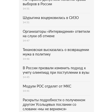
выборов в России
14:51
Шурыгина воцерковилась в СИЗО
14:51
Организаторы «Интервидения» ответили
на слухи об отмене
14:47
Тихановская высказалась о возвращении
мужа в политику
14:46
В России призвали изменить подход к
учету олимпиад при поступлении в вузы
14:45
Модули РОС отделят от МКС
14:41
Раскрыты подробности о полученном
другом Усольцевых послании со
словами «мы не вернемся»