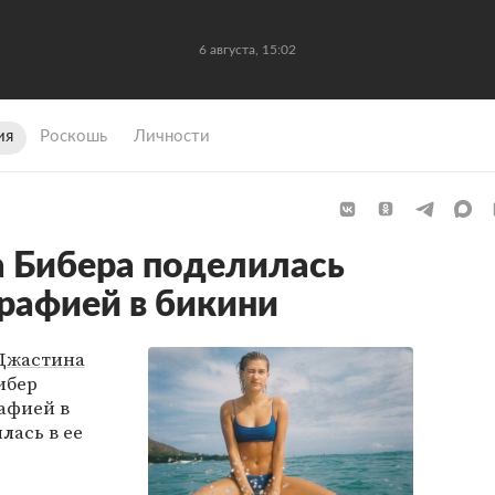
6 августа, 15:02
ия
Роскошь
Личности
 Бибера поделилась
рафией в бикини
Джастина
ибер
афией в
лась в ее