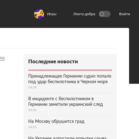
Игры
Лента добра
Войти
Последние новости
Принадлежащее Германии судно попало
под удар беспилотника в Черном море
14:39
В инциденте с беспилотником в
Германии заметили украинский след
14:56
На Москву обрушится град
14:53
На Украине допустили попытки срыва