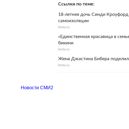
Ссылки по теме
18-летняя дочь Синди Кроуфорд 
самоизоляции
lenta.ru
«Единственная красавица в сем
бикини
lenta.ru
Жена Джастина Бибера поделила
lenta.ru
Новости СМИ2