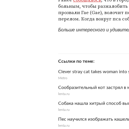
больным, чтобы разжалобить
прозвали Гае (Gae), волочит
перелом. Когда вокруг пса со
Больше интересного и удивит
Ссылки по теме
Clever stray cat takes woman into 
Metro
Сообразительный кот застрял в 
lenta.ru
Собака нашла хитрый способ вы
lenta.ru
Пес научился изображать кашель
lenta.ru