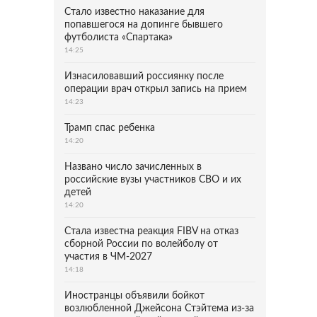
Стало известно наказание для
попавшегося на допинге бывшего
футболиста «Спартака»
14:25
Изнасиловавший россиянку после
операции врач открыл запись на прием
14:23
Трамп спас ребенка
14:20
Названо число зачисленных в
российские вузы участников СВО и их
детей
14:20
Стала известна реакция FIBV на отказ
сборной России по волейболу от
участия в ЧМ-2027
14:18
Иностранцы объявили бойкот
возлюбленной Джейсона Стэйтема из-за