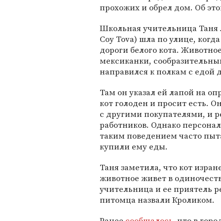
прохожих и обрел дом. Об это
Школьная учительница Таня Ли
Coy Tova) шла по улице, ког
дороги белого кота. Животно
мексиканки, сообразительный
направился к полкам с едой 
Там он указал ей лапой на о
кот голоден и просит есть. О
с другими покупателями, и р
работников. Однако персонал
таким поведением часто пыта
купили ему еды.
Таня заметила, что кот изране
животное живет в одиночест
учительница и ее приятель р
питомца назвали Кроликом.
Ранее
сообщалось
, что в гор