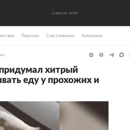
6 августа, 14:29
ествия
Персоны
Счастливчики
Аномалии
зни
 придумал хитрый
вать еду у прохожих и