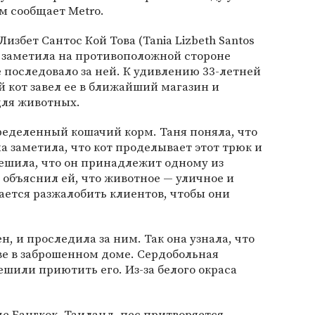
м сообщает Metro.
збет Сантос Кой Това (Tania Lizbeth Santos
да заметила на противоположной стороне
е последовало за ней. К удивлению 33-летней
 кот завел ее в ближайший магазин и
для животных.
пределенный кошачий корм. Таня поняла, что
на заметила, что кот проделывает этот трюк и
ешила, что он принадлежит одному из
 объяснил ей, что животное — уличное и
ется разжалобить клиентов, чтобы они
н, и проследила за ним. Так она узнала, что
ве в заброшенном доме. Сердобольная
ешили приютить его. Из-за белого окраса
оде Бангкок, Таиланд, пес притворяется