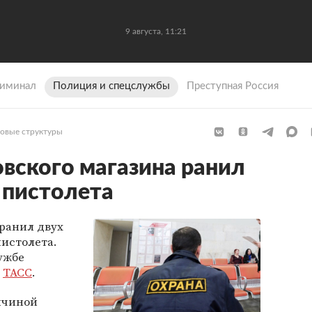
9 августа, 11:21
иминал
Полиция и спецслужбы
Преступная Россия
овые структуры
вского магазина ранил
 пистолета
ранил двух
пистолета.
ужбе
т
ТАСС
.
ичиной