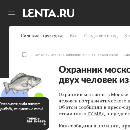
11
A
Силовые структуры
Все
Следствие и суд
Кр
02:02, 17 мая 2020
(обновлено: 02:11, 17 мая 2020)
Сил
Охранник моско
двух человек из
Охранник магазина в Москве 
человек из травматического 
Если сырая рыба пахнет
Об этом сообщили в пресс-сл
«рыбой», ее лучше не есть!
столичного
ГУ МВД
, передае
Как сообщили в полиции, пр