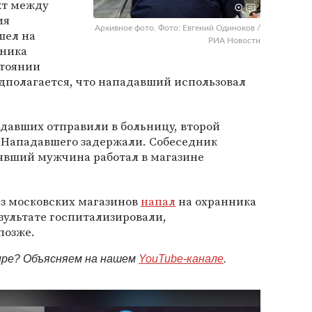
кт между
мя
Архивное фото. Фото: Евгений Одиноков /
шел на
РИА Новости
чника
стоянии
дполагается, что нападавший использовал
адавших отправили в больницу, второй
. Нападавшего задержали. Собеседник
лявший мужчина работал в магазине
из московских магазинов
напал
на охранника
езультате госпитализировали,
позже.
мире? Объясняем на нашем
YouTube-канале
.