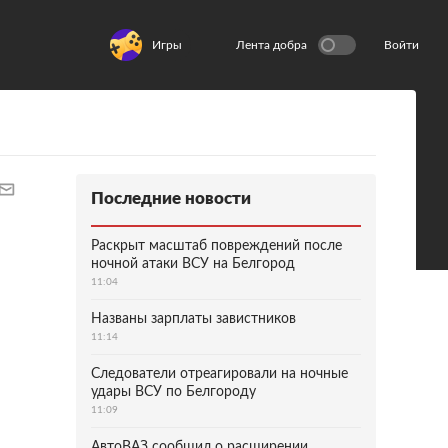
Игры
Лента добра
Войти
Последние новости
Раскрыт масштаб повреждений после
ночной атаки ВСУ на Белгород
11:04
Названы зарплаты завистников
11:14
Следователи отреагировали на ночные
удары ВСУ по Белгороду
11:09
АвтоВАЗ сообщил о расширении