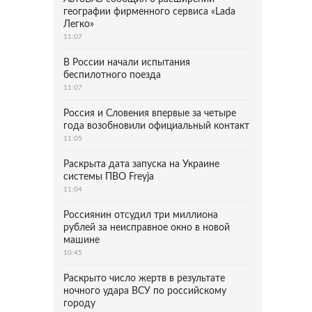
географии фирменного сервиса «Lada
Легко»
11:07
В России начали испытания
беспилотного поезда
11:07
Россия и Словения впервые за четыре
года возобновили официальный контакт
11:05
Раскрыта дата запуска на Украине
системы ПВО Freyja
11:04
Россиянин отсудил три миллиона
рублей за неисправное окно в новой
машине
10:45
Раскрыто число жертв в результате
ночного удара ВСУ по российскому
городу