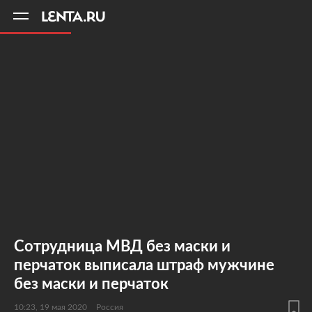
11
A
Сотрудница МВД без маски и
перчаток выписала штраф мужчине
без маски и перчаток
10:23, 19 мая 2020
Россия