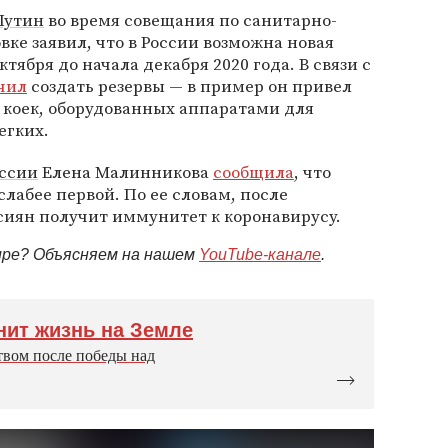
Путин
во время совещания по санитарно-
ке заявил, что в России возможна новая
тября до начала декабря 2020 года. В связи с
чил
создать резервы — в пример он привел
 коек, оборудованных аппаратами для
егких.
ссии
Елена Малинникова
сообщила
, что
лабее первой. По ее словам, после
сиян получит иммунитет к коронавирусу.
мире? Объясняем на нашем
YouTube-канале
.
нит жизнь на Земле
твом после победы над