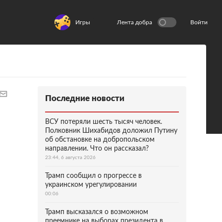
Игры
Лента добра
Войти
Последние новости
ВСУ потеряли шесть тысяч человек.
Полковник Шихабидов доложил Путину
об обстановке на добропольском
направлении. Что он рассказал?
23:44, 6 августа 2026
Трамп сообщил о прогрессе в
украинском урегулировании
00:06
Трамп высказался о возможном
преемнике на выборах президента в