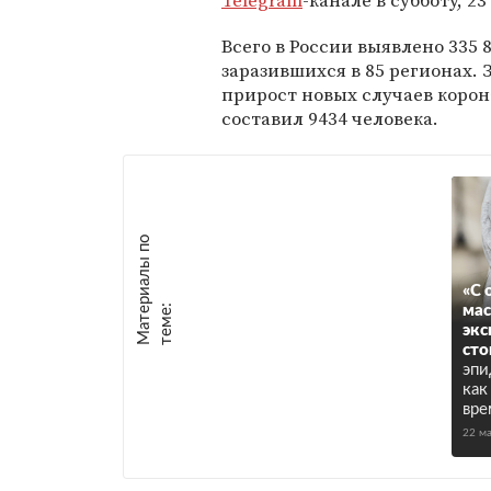
Telegram
-канале в субботу, 23
Всего в России выявлено 335 
заразившихся в 85 регионах. 
прирост новых случаев коро
составил 9434 человека.
М
а
т
р
и
а
л
ы
п
о
т
е
м
е
«С 
е
:
ма
экс
сто
эпи
как
вре
22 м