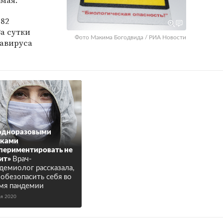
 мая.
882
За сутки
Фото Макима Богодвида / РИА Новости
навируса
одноразовыми
сками
периментировать не
ит»
Врач-
демиолог рассказала,
 обезопасить себя во
мя пандемии
ая 2020