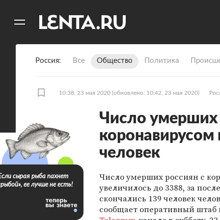
11
A
Россия
Все
Общество
Политика
Происше
10:38, 23 мая 2020
(обновлено: 10:42, 23 мая 2020)
Рос
Число умерших 
коронавирусом 
человек
Число умерших россиян с ко
Если сырая рыба пахнет
«рыбой», ее лучше не есть!
увеличилось до 3388, за посл
скончались 139 человек челов
сообщает оперативный штаб 