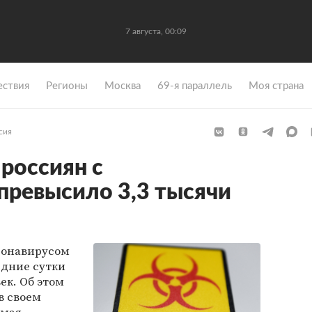
7 августа, 00:09
ствия
Регионы
Москва
69-я параллель
Моя страна
сия
россиян с
превысило 3,3 тысячи
ронавирусом
едние сутки
ек. Об этом
в своем