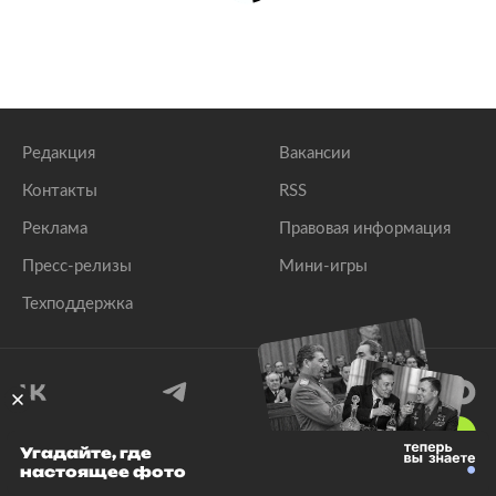
Редакция
Вакансии
Контакты
RSS
Реклама
Правовая информация
Пресс-релизы
Мини-игры
Техподдержка
18
+
Угадайте, где
настоящее фото
© 1999–2026 Все права защищены.
ООО «Лента.Ру»