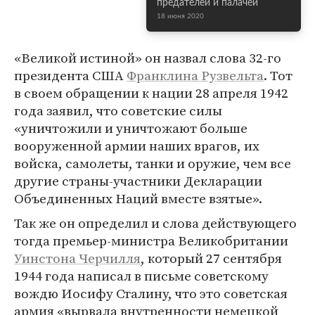
предателей и палачей
18 июня 2020
«Великой истиной» он назвал слова 32-го
президента США
Франклина Рузвельта
. Тот
в своем обращении к нации 28 апреля 1942
года заявил, что советские силы
«уничтожили и уничтожают больше
вооруженной армии наших врагов, их
войска, самолеты, танки и оружие, чем все
другие страны-участники Декларации
Объединенных Наций вместе взятые».
Так же он определил и слова действующего
тогда премьер-министра Великобритании
Уинстона Черчилля
, который 27 сентября
1944 года написал в письме советскому
вождю Иосифу Сталину, что это советская
армия «вырвала внутренности немецкой