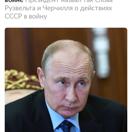
Рузвельта и Черчилля о действиях
СССР в войну