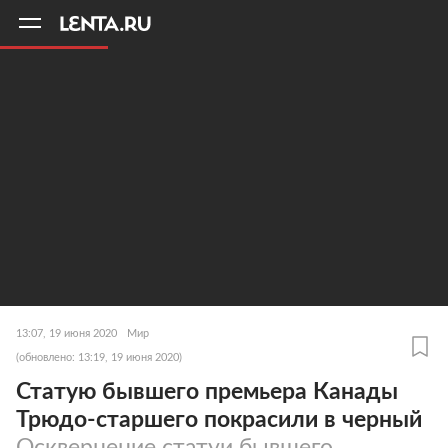
11
A
13:07, 19 июня 2020
Мир
(обновлено: 13:19, 19 июня 2020)
Статую бывшего премьера Канады
Трюдо-старшего покрасили в черный
Осквернение статуи бывшего