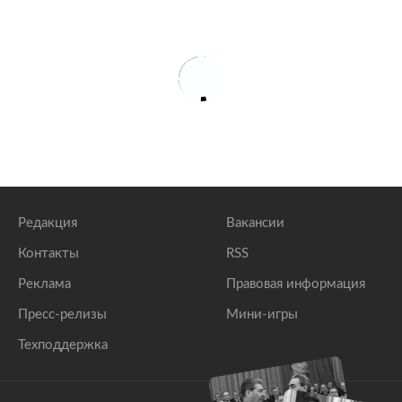
Редакция
Вакансии
Контакты
RSS
Реклама
Правовая информация
Пресс-релизы
Мини-игры
Техподдержка