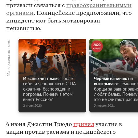
призвали связаться с
правоохранительными
органами
. Полицейские предположили, что
инцидент мог быть мотивирован
ненавистью.
Материалы по теме
И вспыхнет пламя
После
Черные начинают и
гибели чернокожего США
выигрывают
Темноко
охватили беспорядки и
борцы за равноправи
погромы. Почему в этом
любят белых. Почем
винят Россию?
это не считают раси
2 июня 2020
5 января 2021
6 июня Джастин Трюдо
принял
участие в
акции против расизма и полицейского