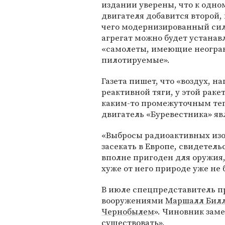
издании уверены, что к одно
двигателя добавится второй, 
чего модернизированный си
агрегат можно будет устанав
«самолеты, имеющие неогран
пилотируемые».
Газета пишет, что «воздух, н
реактивной тяги, у этой раке
каким-то промежуточным те
двигатель «Буревестника» я
«Выбросы радиоактивных изот
засекать в Европе, свидетель
вполне пригоден для оружия,
хуже от него природе уже не 
В июле спецпредставитель 
вооружениями
Маршалл Бил
Чернобылем
». Чиновник зам
существовать».