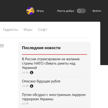
Игры
Лента добра
Войти
Гаджеты
Игры
Софт
Последние новости
В России отреагировали на желание
страны НАТО сбивать ракеты над
Украиной
11:33
Описано будущее рубля
12:58
Путин обсудил с иностранным лидером
терроризм Украины
12:58