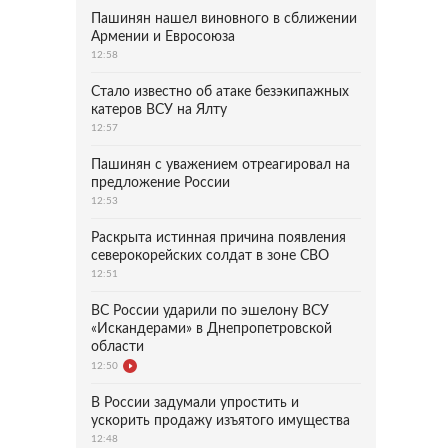
Пашинян нашел виновного в сближении
Армении и Евросоюза
12:58
Стало известно об атаке безэкипажных
катеров ВСУ на Ялту
12:57
Пашинян с уважением отреагировал на
предложение России
12:53
Раскрыта истинная причина появления
северокорейских солдат в зоне СВО
12:51
ВС России ударили по эшелону ВСУ
«Искандерами» в Днепропетровской
области
12:50
В России задумали упростить и
ускорить продажу изъятого имущества
12:48