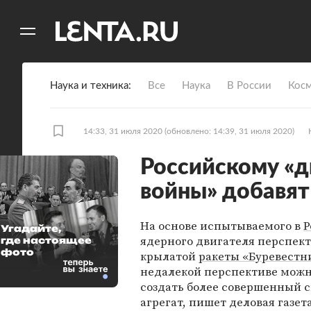
11
A
Наука и техника
Все
Наука
В России
Кос
14:33, 31 июля 2020
(обновлено: 14:39, 31 июля 2020)
Российскому «д
войны» добавят
На основе испытываемого в
Р
Угадайте,
ядерного двигателя перспек
где настоящее
фото
крылатой
ракеты «Буревестн
недалекой перспективе можн
создать более совершенный 
агрегат, пишет деловая газета