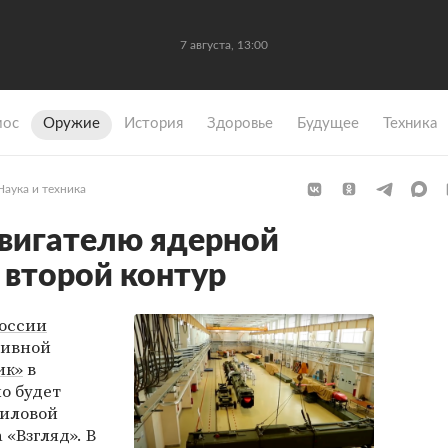
7 августа, 13:00
мос
Оружие
История
Здоровье
Будущее
Техника
Наука и техника
вигателю ядерной
 второй контур
оссии
тивной
ик»
в
о будет
силовой
 «Взгляд». В