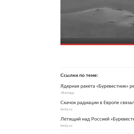
Ссылки по теме
Ядерная ракета «Буревестник» р
«Взгляд»
Скачок радиации в Европе связа
lenta.ru
Летящий над Россией «Буревест
lenta.ru