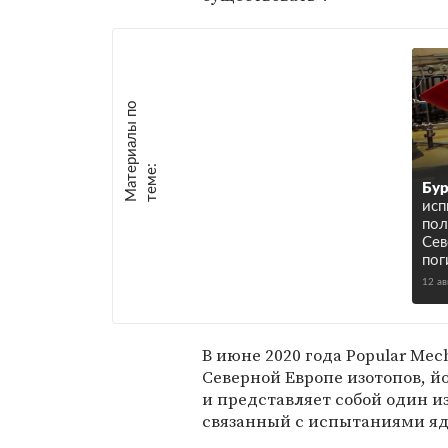
М
а
т
р
и
а
л
ы
п
о
т
е
м
е
е
:
Бур
исп
пол
Сев
пог
12 ав
В июне 2020 года Popular Mec
Северной Европе изотопов, й
и представляет собой один и
связанный с испытаниями яд