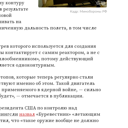
му контуру
в результате
Кадр: Минобороны РФ
ловой
ливать на
иченную дальность полета, в том числе
агрев которого используется для создания
ты контактирует с самим реактором, а не с
плообменником», потому действующий
вляется одноконтурным.
опов, которые теперь регулярно стали
ствуют именно об этом. Такой двигатель
 применяемого в ядерной войне, — сильно
будет», — отмечается в публикации.
президента
США
по контролю над
лингсли
назвал
«Буревестник» «летающим
етил, что «такое оружие вообще не должно