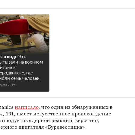
я в воде
Что
ытывали на военном
игоне в
еродвинске, где
ибли семь человек
густа 2019
hanics
написало
, что один из обнаруженных в
од-131, имеет искусственное происхождение
з продуктов ядерной реакции, вероятно,
ерного двигателя «Буревестника».