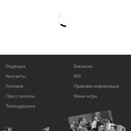
Редакция
Вакансии
Контакты
RSS
Реклама
Правовая информация
Пресс-релизы
Мини-игры
Техподдержка