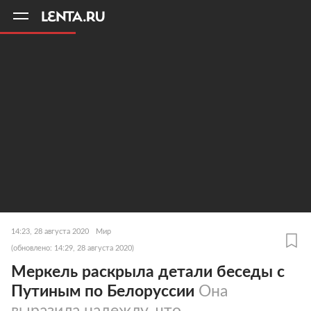
11
A
14:23, 28 августа 2020
Мир
(обновлено: 14:29, 28 августа 2020)
Меркель раскрыла детали беседы с
Путиным по Белоруссии
Она
выразила надежду, что