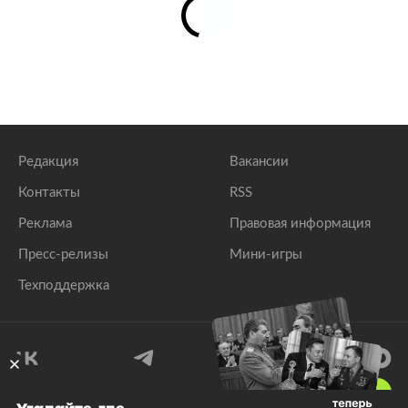
Редакция
Вакансии
Контакты
RSS
Реклама
Правовая информация
Пресс-релизы
Мини-игры
Техподдержка
18
+