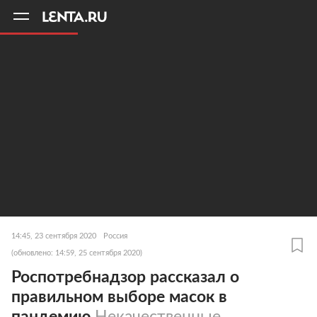
11
A
14:45, 23 сентября 2020
Россия
(обновлено: 14:59, 25 сентября 2020)
Роспотребнадзор рассказал о
правильном выборе масок в
пандемию
Некачественные