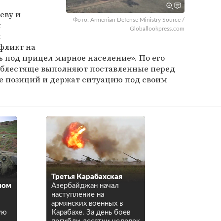
еву и
Фото: Armenian Defense Ministry Source /
ы
Globallookpress.com
х
фликт на
 под прицел мирное население». По его
«блестяще выполняют поставленные перед
не позиций и держат ситуацию под своим
Третья Карабахская
ном
Азербайджан начал
наступление на
армянских военных в
ую
Карабахе. За день боев