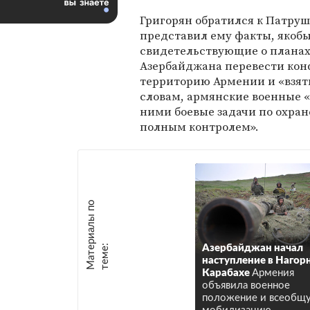
Григорян обратился к Патруш
представил ему факты, якоб
свидетельствующие о плана
Азербайджана перевести кон
территорию Армении и «взять
словам, армянские военные 
ними боевые задачи по охра
полным контролем».
М
а
т
р
и
а
л
ы
п
о
т
е
м
е
е
:
Азербайджан начал
наступление в Нагор
Карабахе
Армения
объявила военное
положение и всеобщ