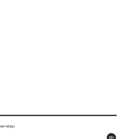
ни-игры
18+