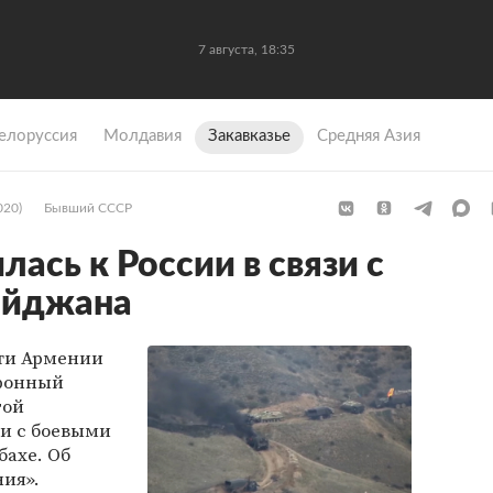
7 августа, 18:35
елоруссия
Молдавия
Закавказье
Средняя Азия
020)
Бывший СССР
ась к России в связи с
айджана
сти Армении
фонный
гой
зи с боевыми
бахе. Об
ия».