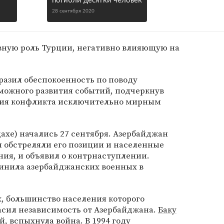
погибли десятки человек
28 сентября 2020
вную роль Турции, негативно влияющую на
разил обеспокоенность по поводу
можного развития событий, подчеркнув
ния конфликта исключительно мирным
цахе) начались 27 сентября. Азербайджан
 обстреляли его позиции и населенные
ия, и объявил о контрнаступлении.
винила азербайджанских военных в
х, большинство населения которого
асил независимость от Азербайджана.
Баку
, вспыхнула война. В 1994 году