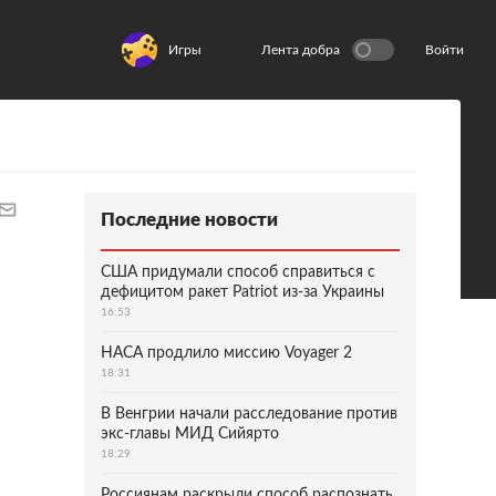
Игры
Лента добра
Войти
Последние новости
США придумали способ справиться с
дефицитом ракет Patriot из-за Украины
16:53
НАСА продлило миссию Voyager 2
18:31
В Венгрии начали расследование против
экс-главы МИД Сийярто
18:29
Россиянам раскрыли способ распознать