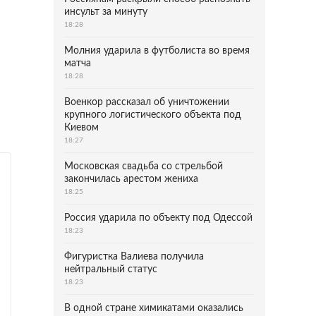
инсульт за минуту
18:28
Молния ударила в футболиста во время
матча
18:28
Военкор рассказал об уничтожении
крупного логистического объекта под
Киевом
18:27
Московская свадьба со стрельбой
закончилась арестом жениха
18:25
Россия ударила по объекту под Одессой
18:23
Фигуристка Валиева получила
нейтральный статус
18:23
В одной стране химикатами оказались