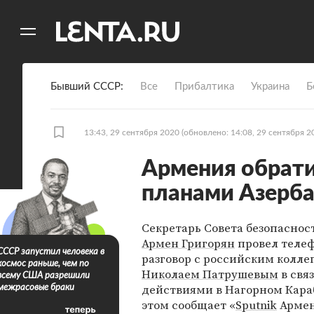
11
A
Бывший СССР
Все
Прибалтика
Украина
Б
13:43, 29 сентября 2020
(обновлено: 14:08, 29 сентября 2
Армения обратил
планами Азерб
Секретарь Совета безопасно
Армен Григорян
провел теле
СССР запустил человека в
разговор с российским колле
космос раньше, чем по
Николаем Патрушевым
в свя
всему США разрешили
действиями в Нагорном Кара
межрасовые браки
этом сообщает «
Sputnik
Армен