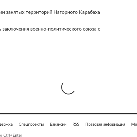
ии занятых территорий Нагорного Карабаха
 заключения военно-политического союза с
держка
Спецпроекты
Вакансии
RSS
Правовая информация
Ми
е
Ctrl+Enter