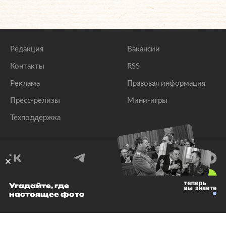
Редакция
Вакансии
Контакты
RSS
Реклама
Правовая информация
Пресс-релизы
Мини-игры
Техподдержка
18
+
Угадайте, где
настоящее фото
© 1999–2026 Все права защищены.
ООО «Лента.Ру»
Лента добра