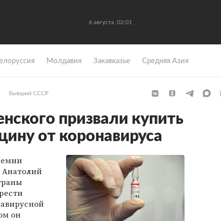
6 августа, 02:01
елоруссия
Молдавия
Закавказье
Средняя Азия
Бывший СССР
енского призвали купить
цину от коронавируса
демии
 Анатолий
траны
рести
навирусной
ом он