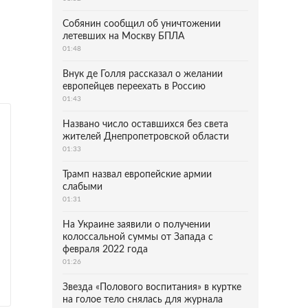
Собянин сообщил об уничтожении
летевших на Москву БПЛА
01:48
Внук де Голля рассказал о желании
европейцев переехать в Россию
01:43
Названо число оставшихся без света
жителей Днепропетровской области
01:33
Трамп назвал европейские армии
слабыми
01:31
На Украине заявили о получении
колоссальной суммы от Запада с
февраля 2022 года
01:26
Звезда «Полового воспитания» в куртке
на голое тело снялась для журнала