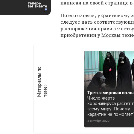
написал на своей странице в
По его словам, украинскому 
следует дать соответствующ
распоряжения правительству 
приобретении у
Москвы
техн
М
а
т
р
и
а
л
ы
п
о
т
е
м
е
е
:
Третья мировая волн
Число жертв
коронавируса растет 
всему миру. Почему
карантин не помогает
5 октября 2020