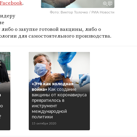
Facebook
.
Фото: Виктор Толочко / РИА Новости
лидеру
ие
либо о закупке готовой вакцины, либо о
ологии для самостоятельного производства.
«Это как холодная
война»
Как создание
а
вакцины от коронавируса
превратилось в
по
инструмент
международной
?
политики
15 октября 2020