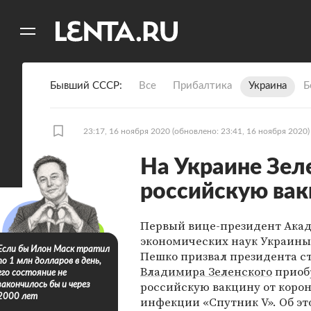
11
A
Бывший СССР
Все
Прибалтика
Украина
Б
23:17, 16 ноября 2020
(обновлено: 23:41, 16 ноября 2020)
На Украине Зел
российскую вак
Первый вице-президент Ака
экономических наук Украины
Если бы Илон Маск тратил
Пешко призвал президента с
по 1 млн долларов в день,
Владимира Зеленского
приоб
его состояние не
российскую вакцину от коро
закончилось бы и через
2000 лет
инфекции «Спутник V». Об эт