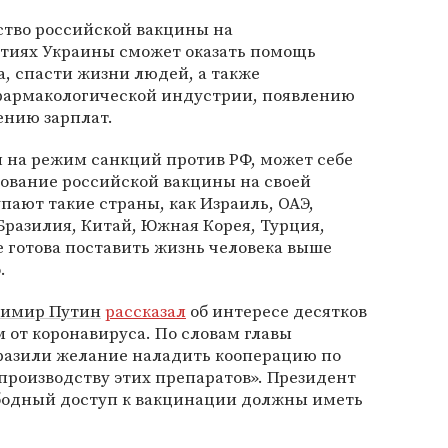
ство российской вакцины на
тиях Украины сможет оказать помощь
, спасти жизни людей, а также
фармакологической индустрии, появлению
ению зарплат.
я на режим санкций против РФ, может себе
зование российской вакцины на своей
пают такие страны, как Израиль, ОАЭ,
Бразилия, Китай, Южная Корея, Турция,
 готова поставить жизнь человека выше
.
димир Путин
рассказал
об интересе десятков
 от коронавируса. По словам главы
ыразили желание наладить кооперацию по
производству этих препаратов». Президент
ободный доступ к вакцинации должны иметь