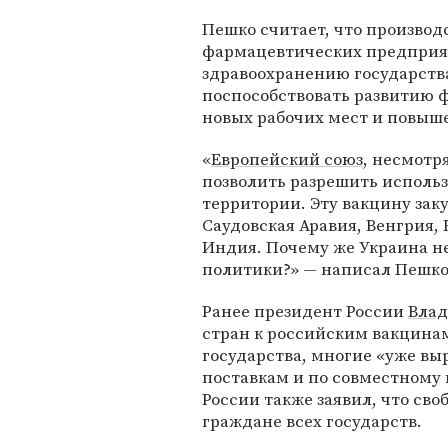
Пешко считает, что производ
фармацевтических предприя
здравоохранению государства
поспособствовать развитию 
новых рабочих мест и повыш
«
Европейский союз
, несмотр
позволить разрешить исполь
территории. Эту вакцину заку
Саудовская Аравия, Венгрия, 
Индия. Почему же Украина не
политики?» — написал Пешко
Ранее президент России
Вла
стран к российским вакцинам
государства, многие «уже в
поставкам и по совместному 
России также заявил, что св
граждане всех государств.