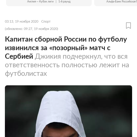
Англия — Кубок лиги
|
1-й раунд
Альфа-Банк Российская 
03:13, 19 ноября 2020
Спорт
(обновлено: 09:27, 19 ноября 2020)
Капитан сборной России по футболу
извинился за «позорный» матч с
Сербией
Джикия подчеркнул, что вся
ответственность полностью лежит на
футболистах