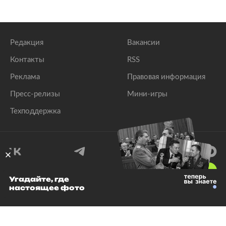
Редакция
Вакансии
Контакты
RSS
Реклама
Правовая информация
Пресс-релизы
Мини-игры
Техподдержка
18
+
Угадайте, где
настоящее фото
© 1999–2026 Все права защищены.
ООО «Лента.Ру»
Лента добра