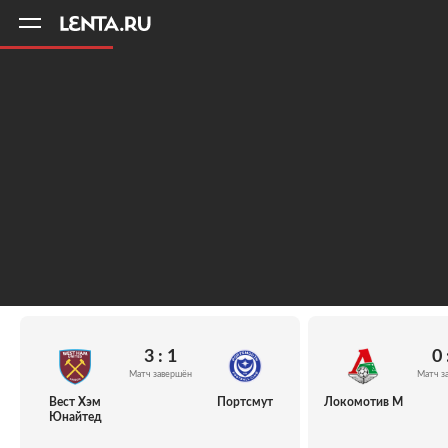
11
A
3 : 1
0 
Матч завершён
Матч з
Вест Хэм
Портсмут
Локомотив М
Юнайтед