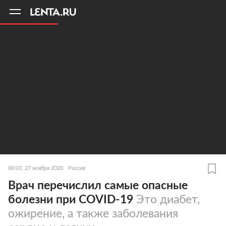
11
A
00:03, 27 ноября 2020
Россия
Врач перечислил самые опасные
болезни при COVID-19
Это диабет,
ожирение, а также заболевания