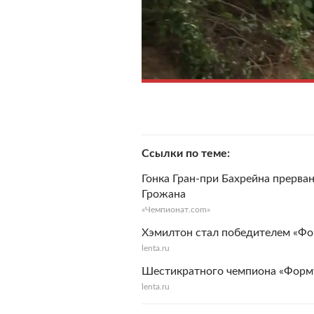
Ссылки по теме
Гонка Гран-при Бахрейна прерва
Грожана
«Чемпионат.com»
Хэмилтон стал победителем «Фо
lenta.ru
Шестикратного чемпиона «Форму
lenta.ru