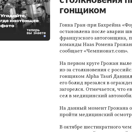
столкновения п
гонщиком
Угадайте,
где настоящее
Гонка Гран-при Бахрейна «Ф
фото
остановлена после аварии ш
французского автогонщика, 
команды Haas Ромена Грожана
сообщает «Чемпионат.com».
На первом круге Грожан выле
из-за столкновения с россий
гонщиком Alpha Tauri
Даниил
его болид врезался в огражде
загорелся. Отмечается, что 
сел в медицинский автомобил
На данный момент Грожана о
пройти медицинский осмотр
В октябре шестикратного че