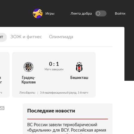
Игры
Лента добра
Войти
рт
ЗОЖ и фитнес
Олимпиада
0 : 1
Матч завершён
л
Градец-
Бешикташ
г
Кралове
тч
Лига Европы
|
3-й квалификационный раунд. 1-й матч
Последние новости
ВС России завели термобарический
«будильник» для ВСУ. Российская армия