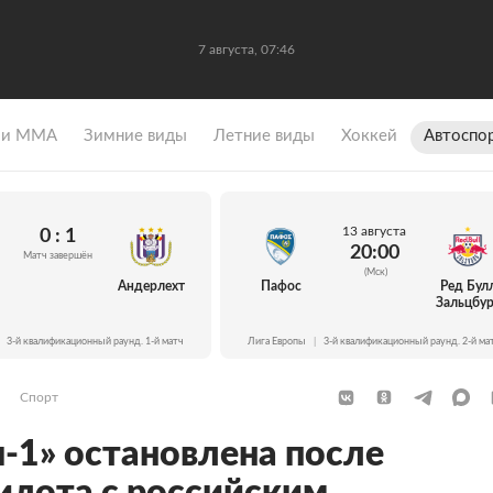
7 августа, 07:46
 и ММА
Зимние виды
Летние виды
Хоккей
Автоспо
13 августа
0 : 1
20:00
Матч завершён
(Мск)
Андерлехт
Пафос
Ред Бул
Зальцбур
3-й квалификационный раунд. 1-й матч
Лига Европы
|
3-й квалификационный раунд. 2-й ма
Спорт
-1» остановлена после