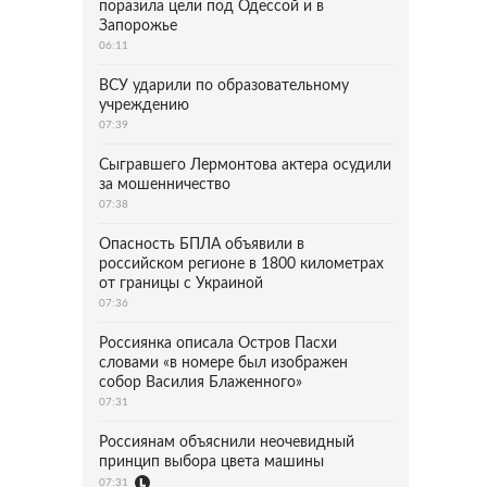
поразила цели под Одессой и в
Запорожье
06:11
ВСУ ударили по образовательному
учреждению
07:39
Сыгравшего Лермонтова актера осудили
за мошенничество
07:38
Опасность БПЛА объявили в
российском регионе в 1800 километрах
от границы с Украиной
07:36
Россиянка описала Остров Пасхи
словами «в номере был изображен
собор Василия Блаженного»
07:31
Россиянам объяснили неочевидный
принцип выбора цвета машины
07:31