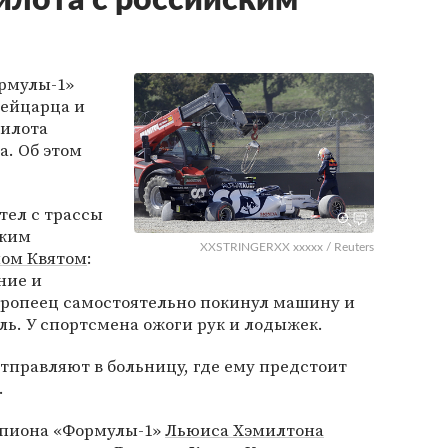
илота с российским
ормулы-1»
вейцарца и
пилота
. Об этом
тел с трассы
ским
XXSTRINGERXX xxxxx / Reuters
ом Квятом
:
ние и
европеец самостоятельно покинул машину и
ь. У спортсмена ожоги рук и лодыжек.
тправляют в больницу, где ему предстоит
.
мпиона «Формулы-1»
Льюиса Хэмилтона