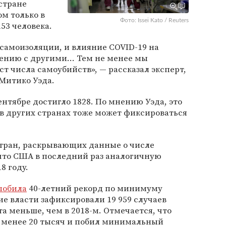
стране
ом только в
Фото: Issei Kato / Reuters
53 человека.
самоизоляции, и влияние COVID-19 на
ению с другими... Тем не менее мы
т числа самоубийств», — рассказал эксперт,
Митико Уэда.
ентябре достигло 1828. По мнению Уэда, это
м в других странах тоже может фиксироваться
стран, раскрывающих данные о числе
 что США в последний раз аналогичную
8 году.
побила
40-летний рекорд по минимуму
ие власти зафиксировали 19 959 случаев
а меньше, чем в 2018-м. Отмечается, что
л менее 20 тысяч и побил минимальный