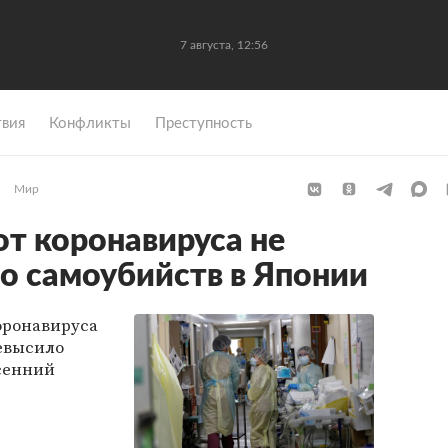
7 августа, 12:56
вия
Конфликты
Преступность
Мир
от коронавируса не
о самоубийств в Японии
оронавируса
ревысило
осенний