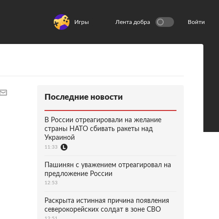
Игры
Лента добра
Войти
Последние новости
В России отреагировали на желание
страны НАТО сбивать ракеты над
Украиной
11:33
Пашинян с уважением отреагировал на
предложение России
12:53
Раскрыта истинная причина появления
северокорейских солдат в зоне СВО
12:51