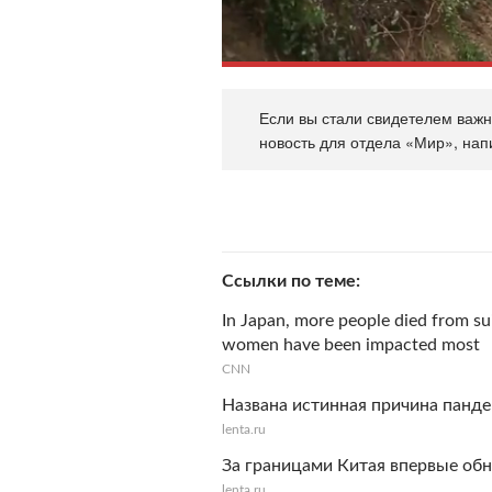
Если вы стали свидетелем важно
новость для отдела «Мир», нап
Ссылки по теме
In Japan, more people died from su
women have been impacted most
CNN
Названа истинная причина панд
lenta.ru
За границами Китая впервые об
lenta.ru