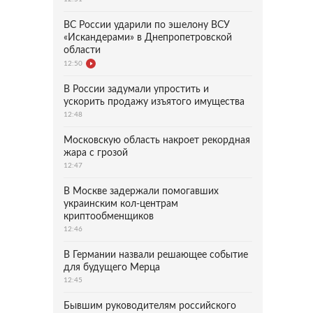
ВС России ударили по эшелону ВСУ
«Искандерами» в Днепропетровской
области
12:50
В России задумали упростить и
ускорить продажу изъятого имущества
12:48
Московскую область накроет рекордная
жара с грозой
12:47
В Москве задержали помогавших
украинским кол-центрам
криптообменщиков
12:46
В Германии назвали решающее событие
для будущего Мерца
12:45
Бывшим руководителям российского