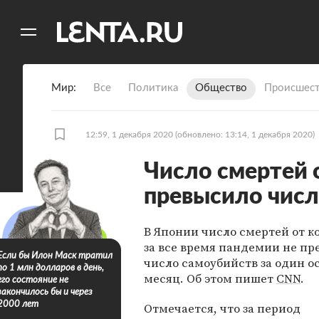
11
A
Мир
Все
Политика
Общество
Происшест
12:59, 1 декабря 2020
(обновлено: 13:14, 1 декабря 2020)
Число смертей 
превысило числ
В Японии число смертей от к
за все время пандемии не п
Если бы Илон Маск тратил
число самоубийств за один 
по 1 млн долларов в день,
месяц. Об этом пишет
CNN
.
его состояние не
закончилось бы и через
2000 лет
Отмечается, что за период