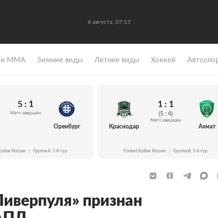
6 августа, 07:13
 и ММА
Зимние виды
Летние виды
Хоккей
Автоспо
5 : 1
1 : 1
Матч завершён
(5 : 4)
Матч завершён
Оренбург
Краснодар
Ахмат
Кубок России
|
Группа A. 1-й тур
Fonbet Кубок России
|
Группа B. 1-й тур
Ливерпуля» признан