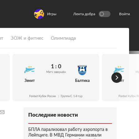
Игры
Лента добра
Войти
рт
ЗОЖ и фитнес
Олимпиада
1 : 0
Матч завершён
Ма
Зенит
Балтика
Зенит
Fonbet Кубок России
|
Группа C. 1-й тур
Fonbet Кубок Р
Последние новости
БПЛА парализовал работу аэропорта в
Лейпциге. В МВД Германии назвали