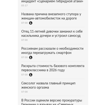
инцидент «сценарием гибридной атаки»
05:17
Названа причина внезапного ступора у
женщин-автомобилисток на дороге
07:00
Отец 11-летней девочки заманил к себе
насильника дочери и устроил самосуд
07:00
Россиянам рассказали о необходимости
иногда перезагружать смартфон
07:00
Раскрыта стоимость базового комплекта
первоклассника в 2026 году
07:00
Сексолог назвала главный принцип
женского оргазма
07:00
В России оценили версию прокуратуры
Германии о взрывах на «Северных