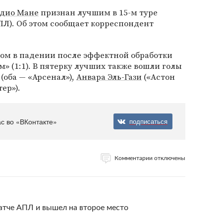
дио Мане
признан лучшим в 15-м туре
ПЛ). Об этом сообщает корреспондент
м в падении после эффектной обработки
м» (1:1). В пятерку лучших также вошли голы
(оба — «Арсенал»),
Анвара Эль-Гази
(«Астон
ер»).
с во «ВКонтакте»
подписаться
Комментарии отключены
атче АПЛ и вышел на второе место