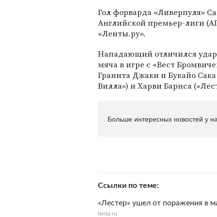
Гол форварда «Ливерпуля»
Са
Английской премьер-лиги (А
«Ленты.ру».
Нападающий отличился ударо
мяча в игре с «Вест Бромвиче
Гранита Джаки и Букайо Сака 
Вилла») и Харви Барнса («Лест
Больше интересных новостей у на
Ссылки по теме
«Лестер» ушел от поражения в м
lenta.ru