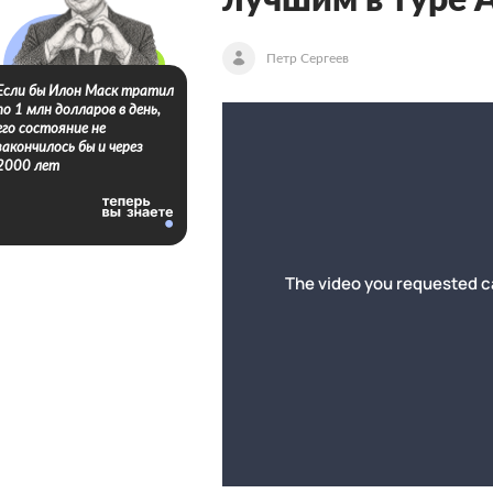
лучшим в туре
Петр Сергеев
Если бы Илон Маск тратил
по 1 млн долларов в день,
его состояние не
закончилось бы и через
2000 лет