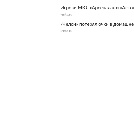
Игроки МЮ, «Арсенала» и «Асто
lenta.ru
«Челси» потерял очки в домашн
lenta.ru