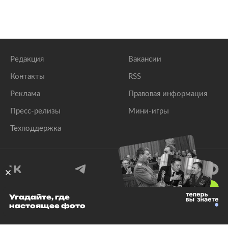
Редакция
Вакансии
Контакты
RSS
Реклама
Правовая информация
Пресс-релизы
Мини-игры
Техподдержка
18
+
Угадайте, где
настоящее фото
© 1999–2026 Все права защищены.
ООО «Лента.Ру»