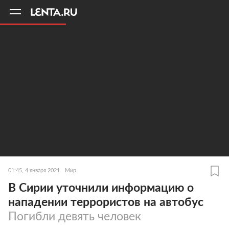
11
A
01:45, 4 января 2021
Мир
В Сирии уточнили информацию о
нападении террористов на автобус
Погибли девять человек