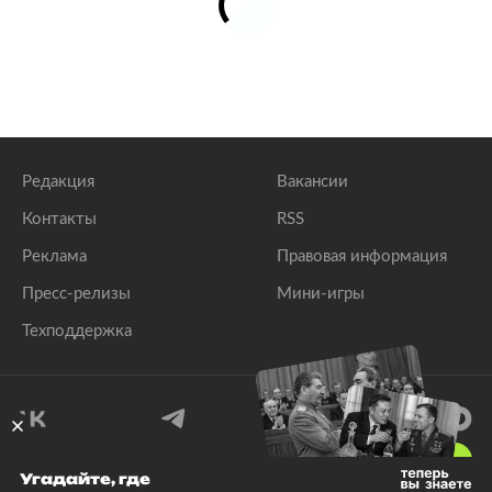
Редакция
Вакансии
Контакты
RSS
Реклама
Правовая информация
Пресс-релизы
Мини-игры
Техподдержка
18
+
Угадайте, где