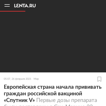
11
A
05:07, 26 февраля 2021
Мир
Европейская страна начала прививать
граждан российской вакциной
«Спутник V»
Первые дозы препарата