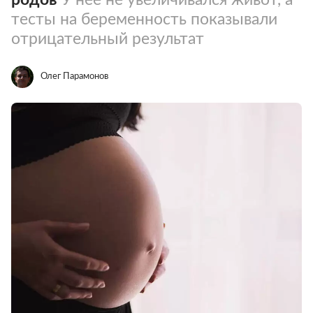
тесты на беременность показывали
отрицательный результат
Олег Парамонов