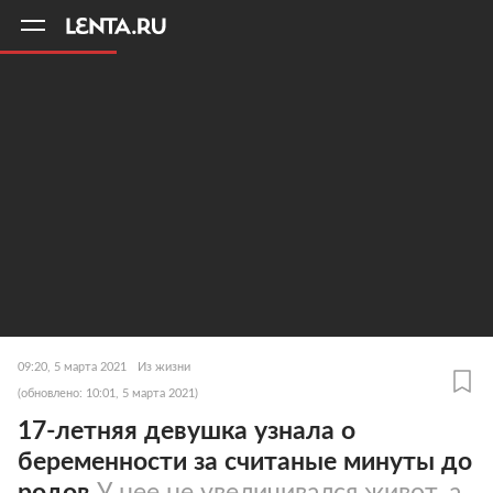
11
A
09:20, 5 марта 2021
Из жизни
(обновлено: 10:01, 5 марта 2021)
17-летняя девушка узнала о
беременности за считаные минуты до
родов
У нее не увеличивался живот, а