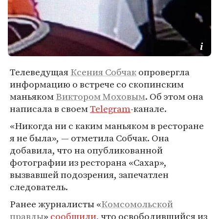
Телеведущая
Ксения Собчак
опровергла
информацию о встрече со скопинским
маньяком
Виктором Моховым
. Об этом она
написала в своем
Telegram
-канале.
«Никогда ни с каким маньяком в ресторане
я не была», — отметила Собчак. Она
добавила, что на опубликованной
фотографии из ресторана «Сахар»,
вызвавшей подозрения, запечатлен
следователь.
Ранее журналисты «
Комсомольской
правды
»
сообщили
, что освободившийся из