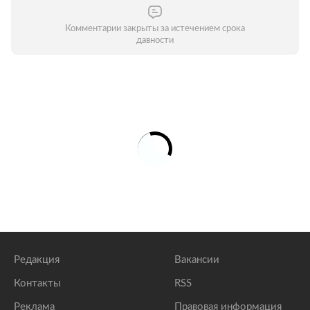
Комментарии закрыты за истечением срока
давности
Редакция
Вакансии
Контакты
RSS
Реклама
Правовая информация