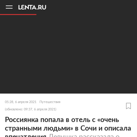
11
A
05:28, 6 апреля 2021
Путешествия
(обновлено: 09:37, 6 апреля 2021)
Россиянка попала в отель с «очень
странными людьми» в Сочи и описала
впечатления
Девушка рассказала о