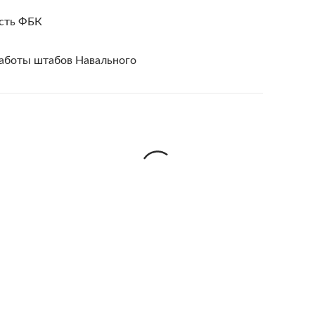
ость ФБК
работы штабов Навального