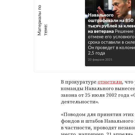
М
а
т
р
и
а
л
ы
п
о
т
е
м
е
Навального
оштрафовали на 850
е
:
тысяч рублей за клев
на ветерана
Решение
отмене его условного
срока оставили в силе
Он проведет в колон
2,5 года
20 февраля 2021
В
прокуратуре
отметили
, чт
команды Навального вынесено
закона от 25 июля 2002 года
деятельности».
«Поводом для принятия этих 
фондов и штабов Навального
в частности, проводят незак
место, например, 21 апреля»,