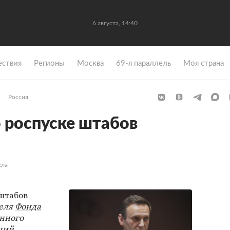
6 августа, 14:40
ствия
Регионы
Москва
69-я параллель
Моя страна
Россия
о роспуске штабов
ела
штабов
еля
Фонда
енного
ций,