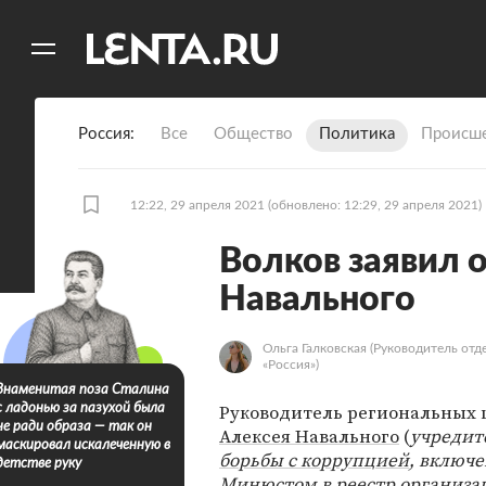
11
A
Россия
Все
Общество
Политика
Происше
12:22, 29 апреля 2021
(обновлено: 12:29, 29 апреля 2021)
Волков заявил 
Навального
Ольга Галковская
(Руководитель отд
«Россия»)
Знаменитая поза Сталина
Руководитель региональных 
с ладонью за пазухой была
не ради образа — так он
Алексея Навального
(
учредит
маскировал искалеченную в
борьбы с коррупцией
, включ
детстве руку
Минюстом
в реестр организа