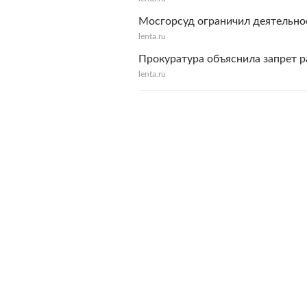
Мосгорсуд ограничил деятельн
lenta.ru
Прокуратура объяснила запрет 
lenta.ru