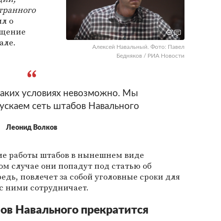
транного
л о
ащение
але.
Алексей Навальный. Фото: Павел
Бедняков / РИА Новости
 таких условиях невозможно. Мы
ускаем сеть штабов Навального
Леонид Волков
ние работы штабов в нынешнем виде
ом случае они попадут под статью об
редь, повлечет за собой уголовные сроки для
 с ними сотрудничает.
ов Навального прекратится