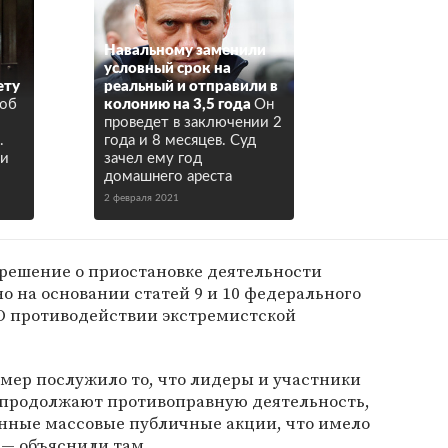
Навальному заменили
условный срок на
ету
реальный и отправили в
 об
колонию на 3,5 года
Он
проведет в заключении 2
.
года и 8 месяцев. Суд
ии
зачел ему год
домашнего ареста
2 февраля 2021
о решение о приостановке деятельности
 на основании статей 9 и 10 федерального
 «О противодействии экстремистской
мер послужило то, что лидеры и участники
 продолжают противоправную деятельность,
онные массовые публичные акции, что имело
 — объяснили там.