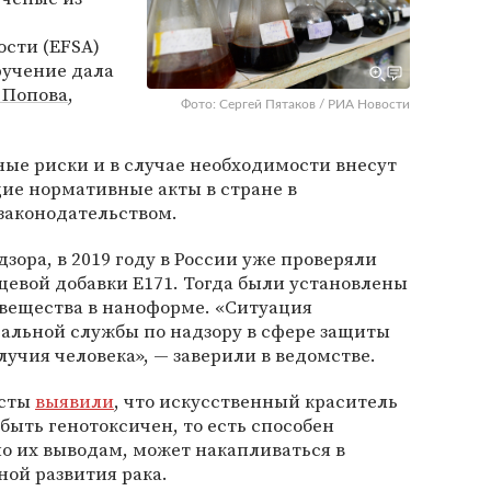
сти (EFSA)
ручение дала
 Попова
,
Фото: Сергей Пятаков / РИА Новости
ые риски и в случае необходимости внесут
ие нормативные акты в стране в
законодательством.
ора, в 2019 году в России уже проверяли
щевой добавки Е171. Тогда были установлены
 вещества в наноформе. «Ситуация
ральной службы по надзору в сфере защиты
лучия человека», — заверили в ведомстве.
исты
выявили
, что искусственный краситель
быть генотоксичен, то есть способен
о их выводам, может накапливаться в
ной развития рака.