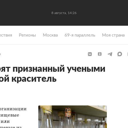
8 августа, 14:26
ствия
Регионы
Москва
69-я параллель
Моя страна
я
рят признанный учеными
ой краситель
рганизации
 пищевые
 или
ученые из