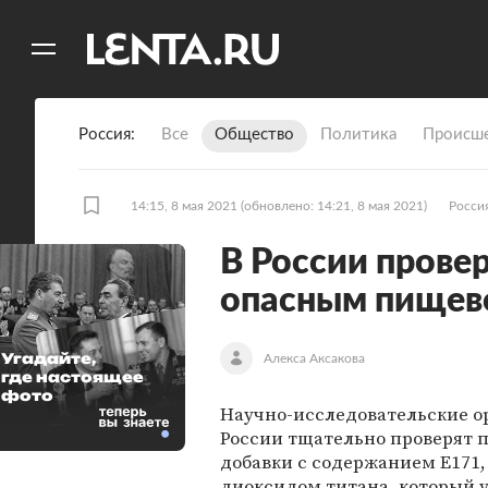
11
A
Россия
Все
Общество
Политика
Происше
14:15, 8 мая 2021
(обновлено: 14:21, 8 мая 2021)
Росси
В России прове
опасным пищев
Угадайте,
Алекса Аксакова
где настоящее
фото
Научно-исследовательские о
России тщательно проверят
добавки с содержанием Е171,
диоксидом титана, который 