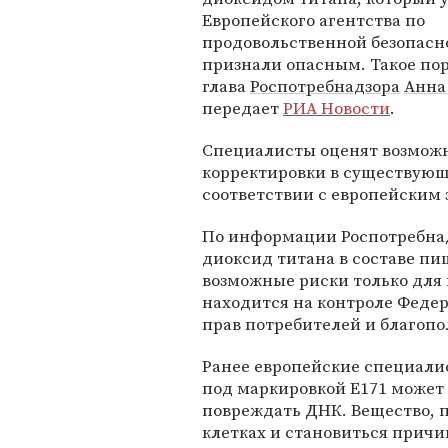
Европейского агентства по
продовольственной безопасно
признали опасным. Такое по
глава
Роспотребнадзора
Анна
передает
РИА Новости
.
Специалисты оценят возможн
корректировки в существующ
соответствии с европейским 
По информации Роспотребнадз
диоксид титана в составе пи
возможные риски только для
находится на контроле Феде
прав потребителей и благопо
Ранее европейские специал
под маркировкой Е171 может 
повреждать ДНК. Вещество, п
клетках и становиться причи