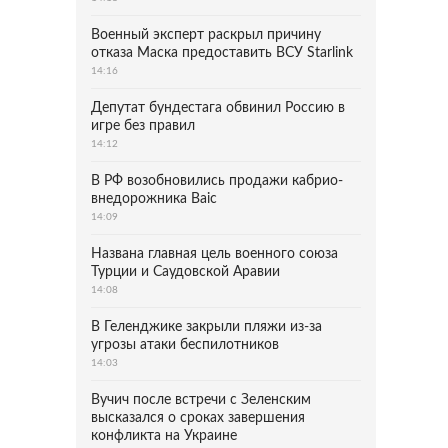
Военный эксперт раскрыл причину
отказа Маска предоставить ВСУ Starlink
14:16
Депутат бундестага обвинил Россию в
игре без правил
14:12
В РФ возобновились продажи кабрио-
внедорожника Baic
14:09
Названа главная цель военного союза
Турции и Саудовской Аравии
14:08
В Геленджике закрыли пляжи из-за
угрозы атаки беспилотников
14:03
Вучич после встречи с Зеленским
высказался о сроках завершения
конфликта на Украине