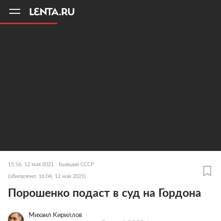
11
A
15:56, 12 мая 2021
Бывший СССР
(обновлено: 16:04, 12 мая 2021)
Порошенко подаст в суд на Гордона
Михаил Кириллов