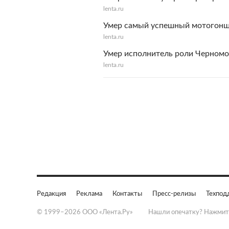
lenta.ru
Умер самый успешный мотогон
lenta.ru
Умер исполнитель роли Черномо
lenta.ru
Редакция
Реклама
Контакты
Пресс-релизы
Техпод
© 1999–2026 ООО «Лента.Ру»
Нашли опечатку? Нажмит