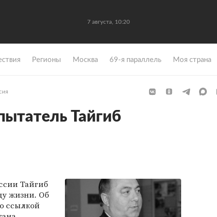
7 августа, 10:20
ствия
Регионы
Москва
69-я параллель
Моя страна
сия
пытатель Тайгиб
ссии Тайгиб
ду жизни. Об
о ссылкой
тана.