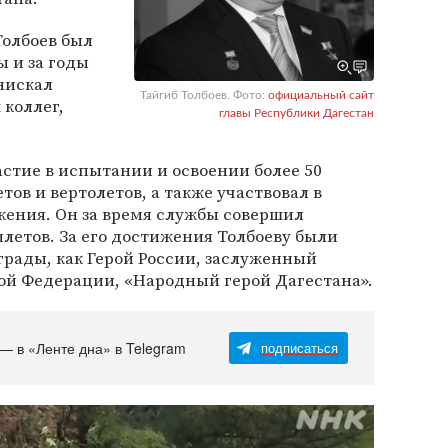
Толбоев был
 и за годы
нискал
Тайгиб Толбоев. Фото:
официальный сайт
 коллег,
главы Республики Дагестан
стие в испытании и освоении более 50
ов и вертолетов, а также участвовал в
жения. Он за время службы совершил
ылетов. За его достижения Толбоеву были
грады, как Герой России, заслуженный
ой Федерации, «Народный герой Дагестана».
 — в «Ленте дна» в Telegram
подписаться