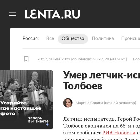
11
A
Россия
Все
Общество
Политика
Происше
23:17, 20 мая 2021
(обновлено: 23:29, 20 мая 2021)
Рос
Умер летчик-ис
Толбоев
Угадайте,
Марина Совина
(ночной редактор)
где настоящее
фото
Летчик-испытатель, Герой Ро
Толбоев скончался на 65-м го
этом сообщает
РИА Новости
с
на пресс-службу главы Дагес