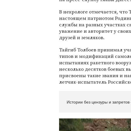
В некрологе отмечается, что 
настоящем патриотом Родины
службы на разных участках с
уважение и авторитет у своих
друзей и земляков.
Тайгиб Толбоев принимал уча
типов и модификаций самолет
испытаниях ракетного воору
несколько десятков боевых в
присвоены такие звания и на
летчик-испытатель Российск
Истории без цензуры и запретов