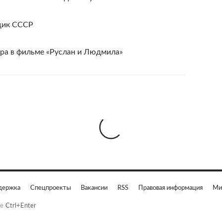
щик СССР
ра в фильме «Руслан и Людмила»
держка
Спецпроекты
Вакансии
RSS
Правовая информация
Ми
е
Ctrl+Enter