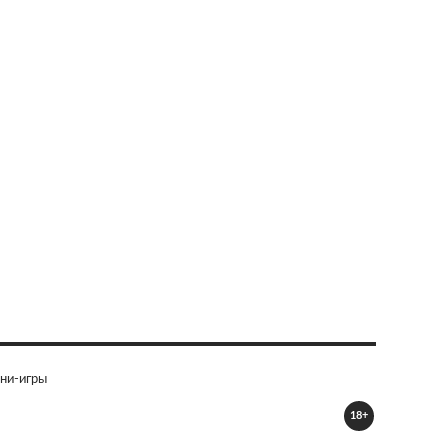
ни-игры
18+