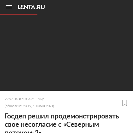
11
A
22:57, 10 июня 2021
Мир
(обновлено: 23:19, 10 июня 2021)
Госдеп решил продемонстрировать
свое несогласие с «Северным
потоком-2»