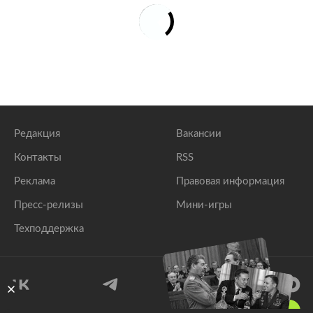
Редакция
Вакансии
Контакты
RSS
Реклама
Правовая информация
Пресс-релизы
Мини-игры
Техподдержка