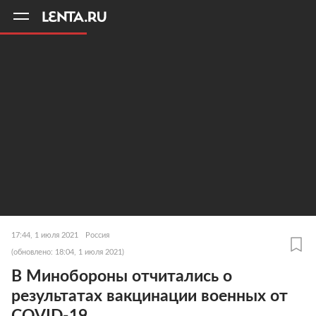
11
A
17:44, 1 июля 2021
Россия
(обновлено: 18:04, 1 июля 2021)
В Минобороны отчитались о
результатах вакцинации военных от
COVID-19