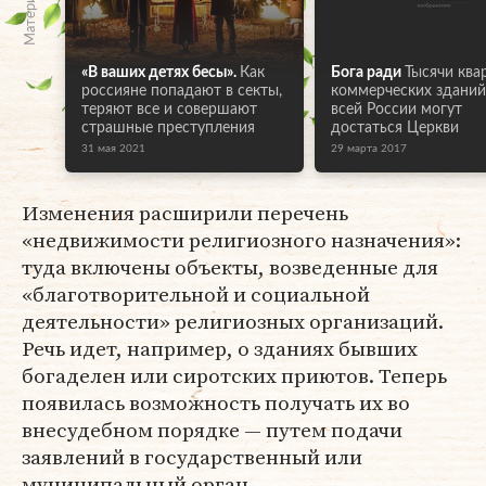
«В ваших детях бесы».
Как
Бога ради
Тысячи ква
россияне попадают в секты,
коммерческих зданий
теряют все и совершают
всей России могут
страшные преступления
достаться Церкви
31 мая 2021
29 марта 2017
Изменения расширили перечень
«недвижимости религиозного назначения»:
туда включены объекты, возведенные для
«благотворительной и социальной
деятельности» религиозных организаций.
Речь идет, например, о зданиях бывших
богаделен или сиротских приютов. Теперь
появилась возможность получать их во
внесудебном порядке — путем подачи
заявлений в государственный или
муниципальный орган.