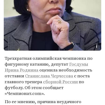
Трехкратная олимпийская чемпионка по
фигурному катанию, депутат
Госдумы
Ирина Роднина
оценила необходимость
отставки
Станислава Черчесова
с поста
главного тренера
сборной России
по
футболу. Об этом сообщает
«Чемпионат.com».
По ее мнению, причина неудачного