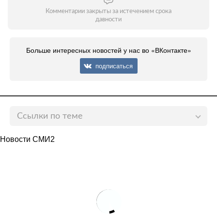
Комментарии закрыты за истечением срока
давности
Больше интересных новостей у нас во «ВКонтакте»
подписаться
Ссылки по теме
Роднина — о замене Черчесова: при чём тут
Новости СМИ2
тренер, если нет игроков? Ничего не поменяется
«Чемпионат.com»
В сети стартовала акция в поддержку сборной
России на Олимпиаде в Токио
lenta.ru
Роднина осудила поведение Медведевой фразой
«мозги нужны другие»
lenta.ru