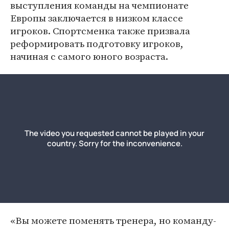
выступления команды на чемпионате
Европы заключается в низком классе
игроков. Спортсменка также призвала
реформировать подготовку игроков,
начиная с самого юного возраста.
«Вы можете поменять тренера, но команду-