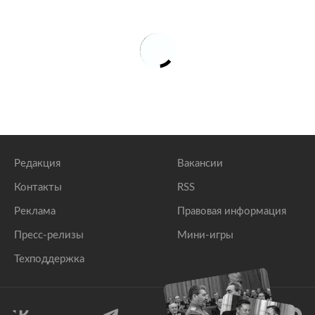
В музее Шолохова под Ростовом создадут
туристический кластер с кафе и гостиницей
lenta.ru
В Оренбургской области запустят брендовый
маршрут для туристов
lenta.ru
Редакция
Вакансии
Контакты
RSS
Реклама
Правовая информация
Пресс-релизы
Мини-игры
Техподдержка