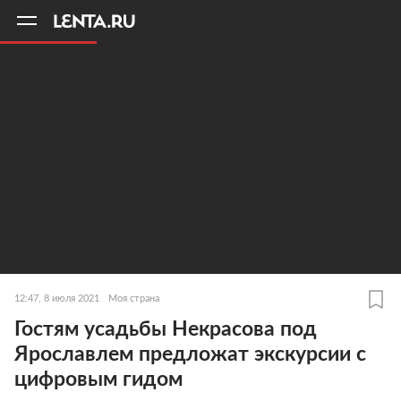
11
A
12:47, 8 июля 2021
Моя страна
Гостям усадьбы Некрасова под
Ярославлем предложат экскурсии с
цифровым гидом