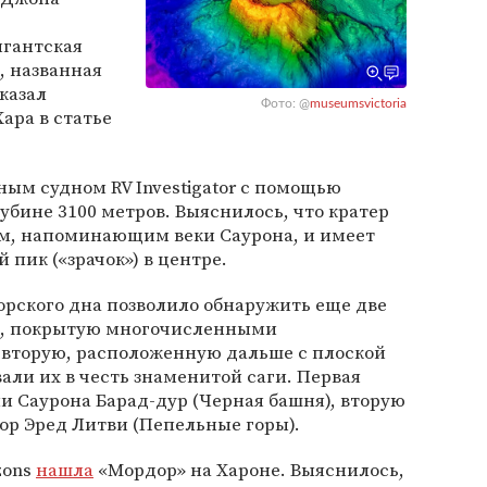
игантская
, названная
казал
Фото: @
museumsvictoria
ара в статье
ым судном RV Investigator с помощью
убине 3100 метров. Выяснилось, что кратер
м, напоминающим веки Саурона, и имеет
пик («зрачок») в центре.
рского дна позволило обнаружить еще две
а, покрытую многочисленными
 вторую, расположенную дальше с плоской
али их в честь знаменитой саги. Первая
и Саурона Барад-дур (Черная башня), вторую
гор Эред Литви (Пепельные горы).
zons
нашла
«Мордор» на Хароне. Выяснилось,