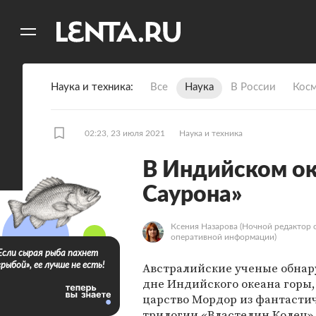
11
A
Наука и техника
Все
Наука
В России
Кос
02:23, 23 июля 2021
Наука и техника
В Индийском о
Саурона»
Ксения Назарова
(Ночной редактор 
оперативной информации)
Если сырая рыба пахнет
Австралийские ученые обна
«рыбой», ее лучше не есть!
дне Индийского океана горы,
царство Мордор из фантасти
трилогии «Властелин Колец»