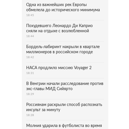
Одна из важнейших рек Европы
обмелела до исторического минимума
18:45
Похудевшего Леонардо Ди Каприо
сняли на отдыхе с возлюбленной
18:44
Бордель-лабиринт накрыли в квартале
миллионеров в российском городе
18:42
НАСА продлило миссию Voyager 2
18:31
В Венгрии начали расследование против
экс-главы МИД Сийярто
18:29
Россиянам раскрыли способ распознать
инсульт за минуту
18:28
Молния ударила в футболиста во время