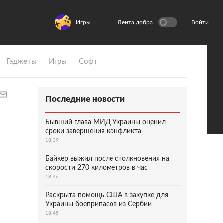
Игры
Лента добра
Войти
Гаджеты
Игры
Софт
Последние новости
Бывший глава МИД Украины оценил
сроки завершения конфликта
18:39
Байкер выжил после столкновения на
скорости 270 километров в час
18:46
Раскрыта помощь США в закупке для
Украины боеприпасов из Сербии
18:45