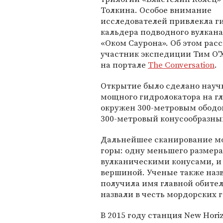
Толкина. Особое внимание
исследователей привлекла г
кальдера подводного вулкана
«Оком Саурона». Об этом расс
участник экспедиции Тим О'Х
на портале
The Conversation
.
Открытие было сделано научн
мощного гидролокатора на гл
окружен 300-метровым ободо
300-метровый конусообразный 
Дальнейшее сканирование мо
горы: одну меньшего размер
вулканическими конусами, и
вершиной. Ученые также назв
получила имя главной обител
назвали в честь мордорских 
В 2015 году станция New Hori