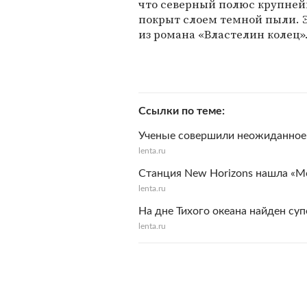
что северный полюс крупней
покрыт слоем темной пыли. Э
из романа «Властелин колец»
Ссылки по теме
Ученые совершили неожиданное 
lenta.ru
Станция New Horizons нашла «М
lenta.ru
На дне Тихого океана найден су
lenta.ru