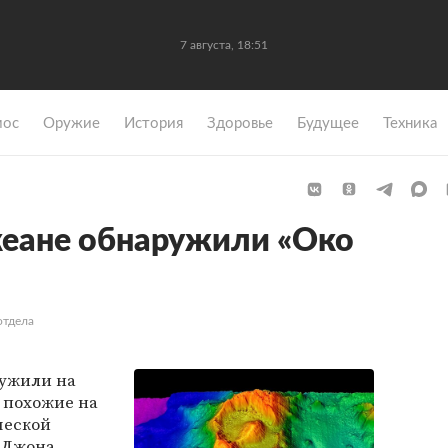
7 августа, 18:51
мос
Оружие
История
Здоровье
Будущее
Техника
кеане обнаружили «Око
отдела
ружили на
 похожие на
ческой
 Джона