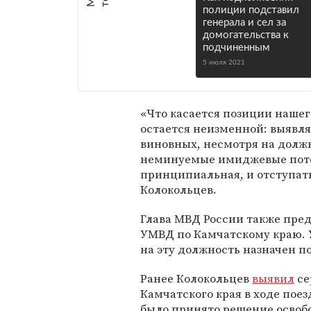
полиции подставил
генерала и сел за
домогательства к
подчиненным
5 июля 2021
«Что касается позиции нашего
остается неизменной: выявля
виновных, несмотря на должн
неминуемые имиджевые потер
принципиальная, и отступать
Колокольцев.
Глава МВД России также пред
УМВД по Камчатскому краю. 
на эту должность назначен п
Ранее Колокольцев
выявил
се
Камчатского края в ходе поез
было принято решение освоб