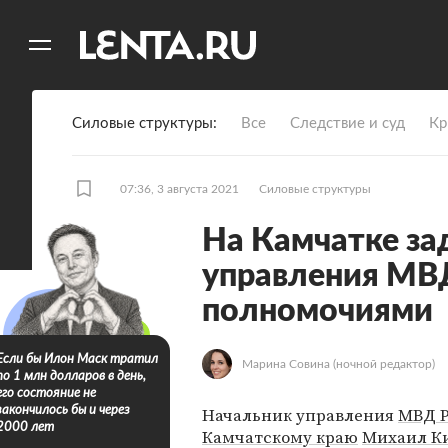
11
A
Силовые структуры
Все
Следствие и суд
Кр
07:36, 3 августа 2021
Силовые структуры
На Камчатке за
управления МВД
полномочиями
Если бы Илон Маск тратил
Марина Совина
(ночной редактор)
по 1 млн долларов в день,
его состояние не
Начальник управления
МВД Р
закончилось бы и через
2000 лет
Камчатскому краю
Михаил К