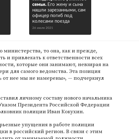
семьи.
Его жену и сына
нашли зарезанными, сам
офицер погиб под
колесами поезда
26 июля 2021
 министерства, то она, как и прежде,
ть и привлекать к ответственности всех
ости, которые они занимают, невзирая на
и для самого ведомства. Эта позиция
 от нее мы не намерены», — подчеркнул
ставил личному составу нового начальника
Указом Президента Российской Федерации
олковник полиции Иван Кокухин.
рьезные упущения в работе полиции
дки в российский регион. В связи с этим
одить от занимаемой должности