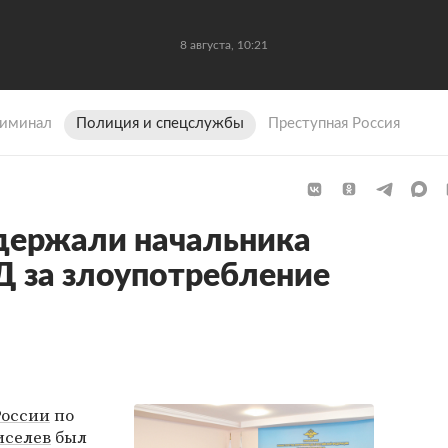
8 августа, 10:21
иминал
Полиция и спецслужбы
Преступная Россия
держали начальника
 за злоупотребление
оссии
по
иселев
был