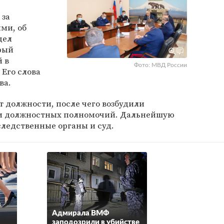
 за
ми, об
дел
орый
й в
Фото: МВД России
. Его слова
ва.
т должности, после чего возбудили
ии должностных полномочий. Дальнейшую
следственные органы и суд.
в
Адмирала ВМФ
заподозрили в убийстве