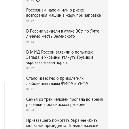
Россиянам напомнили о риске
возгорания машин в жару при заправке
09:59
В России увидели в атаке ВСУ по Ялте
личную месть Зеленского
09:52
В МИД России заявили о попытках
Запада и Украины втянуть Грузию в
«кровавые авантюры»
09:49
Стало известно о привилегиях
любовницы главы ФИФА в УЕФА
09:47
Семья из трех человек пропала во время
рыбалки в российском регионе
09:33
Призвавшего помогать Украине «бить
москаля» президента Польши назвали