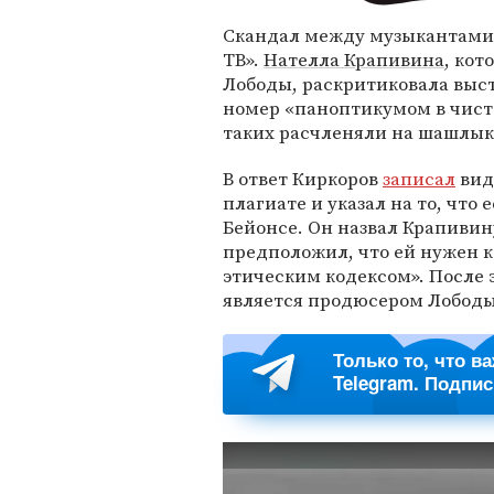
Скандал между музыкантами 
ТВ».
Нателла Крапивина
, кот
Лободы, раскритиковала выст
номер «паноптикумом в чисто
таких расчленяли на шашлык
В ответ Киркоров
записал
вид
плагиате и указал на то, что
Бейонсе. Он назвал Крапивин
предположил, что ей нужен кт
этическим кодексом». После
является продюсером Лободы
Только то, что в
Telegram. Подпи