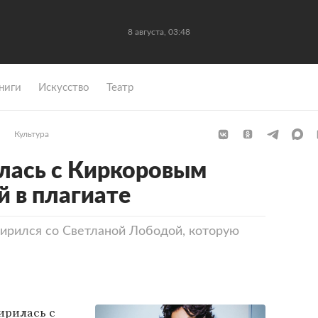
8 августа, 03:48
ниги
Искусство
Театр
Культура
лась с Киркоровым
й в плагиате
ирился со Светланой Лободой, которую
рилась с