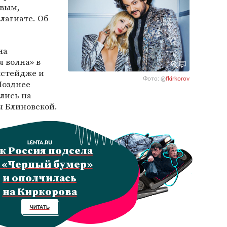
овым
,
лагиате. Об
на
 волна» в
кстейдже и
Фото: @
fkirkorov
Позднее
лись на
ы Блиновской.
к Россия подсела
 «Черный бумер»
и ополчилась
на Киркорова
ЧИТАТЬ