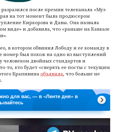
разразился после премии телеканала «Муз-
орая на тот момент была продюсером
упление Киркорова и Давы. Она назвала
м виде» и добавила, что «раньше на Кавказе
и».
ео, в котором обвинил Лободу и ее команду в
 ее номер был похож на одно из выступлений
у человеком двойных стандартов и
о-то, кто будет «сверять ее посты с текущим
 этого Крапивина
объявила
, что больше не
.
ажно для вас, — в «Ленте дня» в
сывайтесь