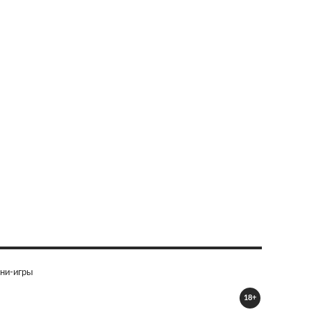
ни-игры
18+