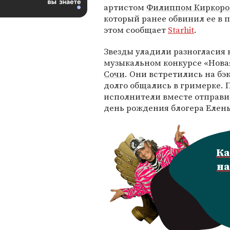
артистом
Филиппом Киркор
который ранее обвинил ее в п
этом сообщает
Starhit
.
Звезды уладили разногласия 
музыкальном конкурсе «Новая
Сочи
. Они встретились на бэ
долго общались в гримерке. 
исполнители вместе отправи
день рождения блогера Елен
Ка
на