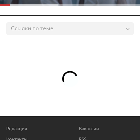
Ссылки по теме
Россия возобновит авиасообщение с Таиландом и
еще восьмью странами 9 ноября
lenta.ru
Россия возобновила авиасообщение с пятью
странами
lenta.ru
Власти популярной пляжной страны
приостановили прямое авиасообщение с Россией
lenta.ru
Редакция
Вакансии
Контакты
RSS