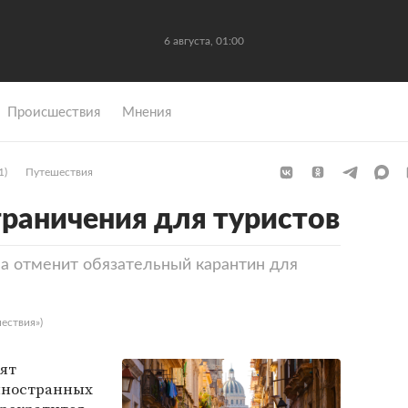
6 августа, 01:00
Происшествия
Мнения
1)
Путешествия
граничения для туристов
ба отменит обязательный карантин для
ествия»)
нят
иностранных