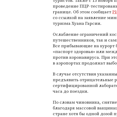
туристов. Также с 15 ноября 
проведение ПЦР-тестирован
границе. Об этом сообщает
Р
со ссылкой на заявление мин
туризма Хуана Гарсии.
Ослабление ограничений кос
путешественников, так и сам
Все прибывающие на курорт 
«паспорт здоровья» или меж
против коронавируса. При эт
в аэропортах продолжат выбо
В случае отсутствия указанн
предъявить отрицательные ре
сертифицированной лаборатор
часа до поездки.
По словам чиновника, сняти
благодаря массовой вакцина
стране хотя бы одной дозой 