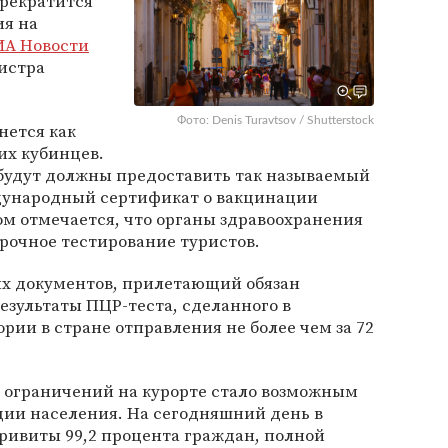
прекратится
ия на
ИА Новости
истра
Фото: Denis Turavtsov / Shutterstock
нется как
их кубинцев.
будут должны предоставить так называемый
дународный сертификат о вакцинации
ом отмечается, что органы здравоохранения
рочное тестирование туристов.
ых документов, прилетающий обязан
зультаты ПЦР-теста, сделанного в
ии в стране отправления не более чем за 72
е ограничений на курорте стало возможным
ции населения. На сегодняшний день в
привиты 99,2 процента граждан, полной