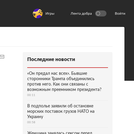
Игры
Лента добра
Войти
Последние новости
«Он предал нас всех». Бывшие
сторонники Трампа объединились
против него. Как они связаны с
возможным преемником президента?
00:11
В подполье заявили об остановке
морских поставок грузов НАТО на
Украину
00:58
Женщина занялась сексом перед