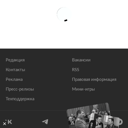
В России улучшат гиперзвуковые ракеты
lenta.ru
Редакция
Вакансии
Контакты
RSS
Реклама
Правовая информация
Пресс-релизы
Мини-игры
Техподдержка