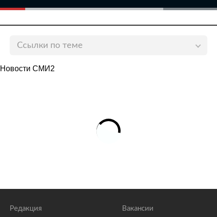
Ссылки по теме
Появились подробности о рухнувшем в Иркутской
Новости СМИ2
области самолете Ан-12
lenta.ru
В МЧС раскрыли подробности крушения Ан-12 в
Иркутской области
lenta.ru
Появились подробности о действиях экипажа
рухнувшего в Иркутской области Ан-12
lenta.ru
Редакция
Вакансии