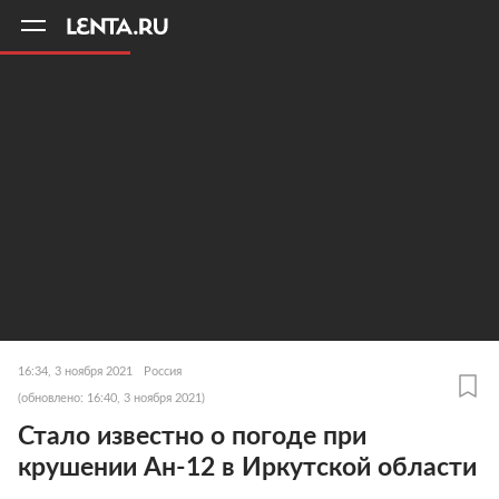
11
A
16:34, 3 ноября 2021
Россия
(обновлено: 16:40, 3 ноября 2021)
Стало известно о погоде при
крушении Ан-12 в Иркутской области